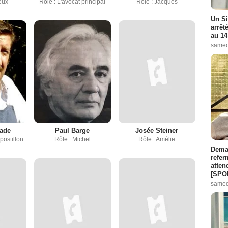
ieux
Rôle : L'avocat principal
Rôle : Jacques
Un Si
arrêt
au 14
samed
nade
Paul Barge
Josée Steiner
 postillon
Rôle : Michel
Rôle : Amélie
Demai
refer
atten
[SPO
samed