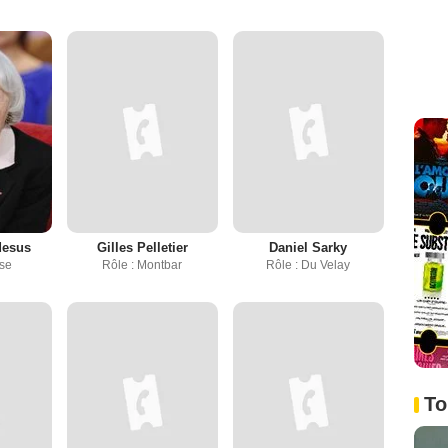
desus
Gilles Pelletier
Daniel Sarky
ise
Rôle : Montbar
Rôle : Du Velay
To