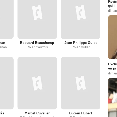
Kevin
qui i
diman
han
Edouard Beauchamp
Jean-Philippe Guiot
Fanon
Rôle : Courtois
Rôle : Muller
Exclu
en pr
diman
rès
Marcel Cuvelier
Lucien Hubert