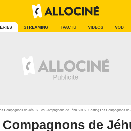
ÉRIES
STREAMING
TVACTU
VIDÉOS
VOD
es Compagnons de Jéhu
Les Compagnons de Jéhu S01
Casting Les Compagnons de 
 Compagnons de Jéh