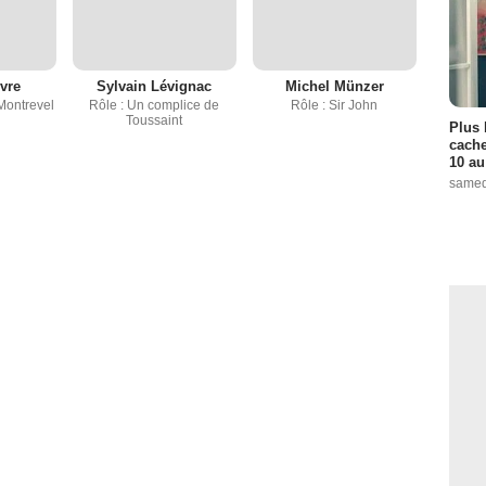
vre
Sylvain Lévignac
Michel Münzer
Montrevel
Rôle : Un complice de
Rôle : Sir John
Toussaint
Plus 
cache
10 au
samed