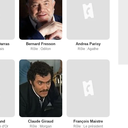
Darras
Bernard Fresson
Andrea Parisy
ais
Rôle : Odilon
Rôle : Agathe
and
Claude Giraud
François Maistre
e d'Or
Rôle : Morgan
Rôle : Le président