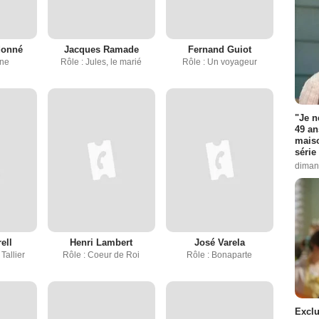
donné
Jacques Ramade
Fernand Guiot
ine
Rôle : Jules, le marié
Rôle : Un voyageur
"Je n
49 an
maiso
série 
diman
ell
Henri Lambert
José Varela
Tallier
Rôle : Coeur de Roi
Rôle : Bonaparte
Exclu