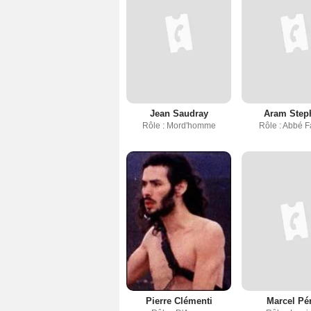
Jean Saudray
Aram Step
Rôle : Mord'homme
Rôle : Abbé 
Pierre Clémenti
Marcel Pé