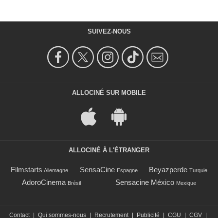
SUIVEZ-NOUS
ALLOCINÉ SUR MOBILE
ALLOCINÉ À L'ÉTRANGER
Filmstarts
SensaCine
Beyazperde
Allemagne
Espagne
Turquie
AdoroCinema
Sensacine México
Brésil
Mexique
Contact
|
Qui sommes-nous
|
Recrutement
|
Publicité
|
CGU
|
CGV
|