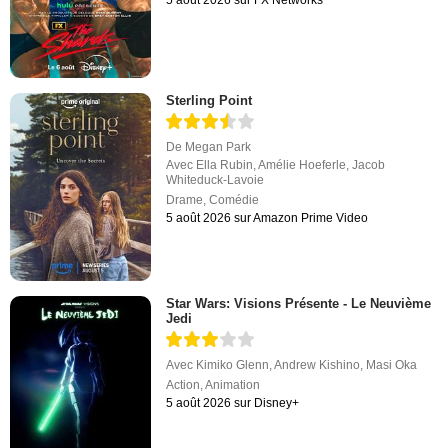
Sterling Point
De
Megan Park
Avec
Ella Rubin
,
Amélie Hoeferle
,
Jacob
Whiteduck-Lavoie
Drame
,
Comédie
5 août 2026 sur Amazon Prime Video
Star Wars: Visions Présente - Le Neuvième
Jedi
Avec
Kimiko Glenn
,
Andrew Kishino
,
Masi Oka
Action
,
Animation
5 août 2026 sur Disney+