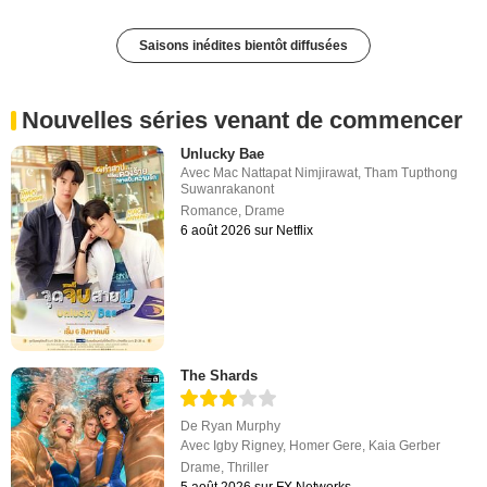
Saisons inédites bientôt diffusées
Nouvelles séries venant de commencer
Unlucky Bae
Avec
Mac Nattapat Nimjirawat
,
Tham Tupthong
Suwanrakanont
Romance
,
Drame
6 août 2026 sur Netflix
The Shards
De
Ryan Murphy
Avec
Igby Rigney
,
Homer Gere
,
Kaia Gerber
Drame
,
Thriller
5 août 2026 sur FX Networks