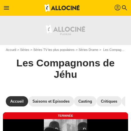
profil
menu
search
Accueil
Séries
Séries TV les plus populaires
Séries Drame
Les Compagnons de Jéhu
Les Compagnons de
Jéhu
Accueil
Saisons et Episodes
Casting
Critiques
St
TERMINÉE