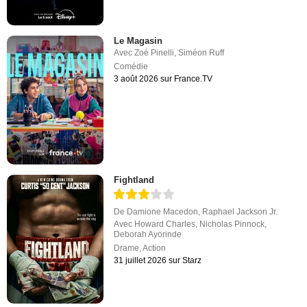
Le Magasin
Avec
Zoé Pinelli
,
Siméon Ruff
Comédie
3 août 2026 sur France.TV
Fightland
De
Damione Macedon
,
Raphael Jackson Jr.
Avec
Howard Charles
,
Nicholas Pinnock
,
Deborah Ayorinde
Drame
,
Action
31 juillet 2026 sur Starz