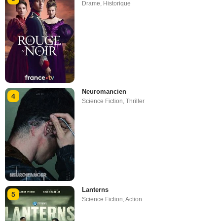
Drame
,
Historique
Neuromancien
4
Science Fiction
,
Thriller
Lanterns
5
Science Fiction
,
Action