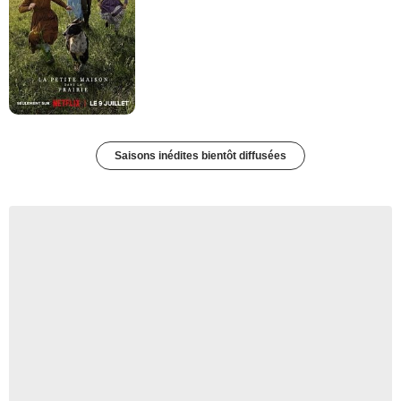
Saisons inédites bientôt diffusées