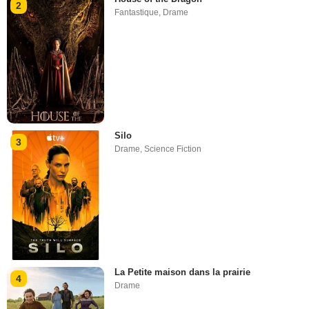
2
Fantastique
,
Drame
Silo
3
Drame
,
Science Fiction
La Petite maison dans la prairie
4
Drame