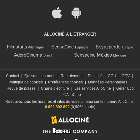
ALLOCINÉ À L'ÉTRANGER
Filmstarts
SensaCine
Beyazperde
Allemagne
Espagne
Turquie
AdoroCinema
Sensacine México
Brésil
Mexique
Contact
|
Qui sommes-nous
|
Recrutement
|
Publicité
|
CGU
|
CGV
|
Politique de cookies
|
Préférences cookies
|
Données Personnelles
|
Revue de presse
|
Charte d'écriture
|
Les services AlloCiné
|
Gérer Utiq
|
©AlloCiné
Retrouvez tous les horaires et infos de votre cinéma sur le numéro AlloCiné :
0 892 892 892
(0,90€/minute)