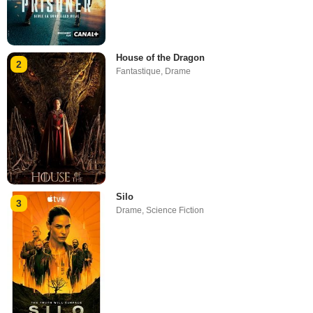
House of the Dragon
2
Fantastique
,
Drame
Silo
3
Drame
,
Science Fiction