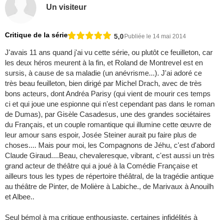
Un visiteur
Critique de la série
5,0
Publiée le 14 mai 2014
J'avais 11 ans quand j'ai vu cette série, ou plutôt ce feuilleton, car
les deux héros meurent à la fin, et Roland de Montrevel est en
sursis, à cause de sa maladie (un anévrisme...). J'ai adoré ce
très beau feuilleton, bien dirigé par Michel Drach, avec de très
bons acteurs, dont Andréa Parisy (qui vient de mourir ces temps
ci et qui joue une espionne qui n'est cependant pas dans le roman
de Dumas), par Gisèle Casadesus, une des grandes sociétaires
du Français, et un couple romantique qui illumine cette œuvre de
leur amour sans espoir, Josée Steiner aurait pu faire plus de
choses.... Mais pour moi, les Compagnons de Jéhu, c'est d'abord
Claude Giraud....Beau, chevaleresque, vibrant, c'est aussi un très
grand acteur de théâtre qui a joué à la Comédie Française et
ailleurs tous les types de répertoire théâtral, de la tragédie antique
au théâtre de Pinter, de Molière à Labiche., de Marivaux à Anouilh
et Albee..
Seul bémol à ma critique enthousiaste, certaines infidélités à