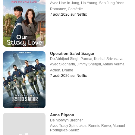
Avec
Hae-in Jung
,
Ha Young
,
Seo Jung-Yeon
Romance
,
Comédie
7 août 2026 sur Netflix
Operation Safed Saagar
De
Abhijeet Singh Parmar
,
Kushal Srivastava
Avec
Siddharth
,
Jimmy Shergill
,
Abhay Verma
Action
,
Drame
7 août 2026 sur Netflix
Anna Pigeon
De
Morwyn Brebner
Avec
Tracy Spiridakos
,
Ronnie Rowe
,
Manuel
Rodriguez-Saenz