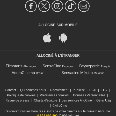
ALLOCINÉ SUR MOBILE
ALLOCINÉ À L'ÉTRANGER
Filmstarts
SensaCine
Beyazperde
Allemagne
Espagne
Turquie
AdoroCinema
Sensacine México
Brésil
Mexique
Contact
|
Qui sommes-nous
|
Recrutement
|
Publicité
|
CGU
|
CGV
|
Politique de cookies
|
Préférences cookies
|
Données Personnelles
|
Revue de presse
|
Charte d'écriture
|
Les services AlloCiné
|
Gérer Utiq
|
©AlloCiné
Retrouvez tous les horaires et infos de votre cinéma sur le numéro AlloCiné :
0 892 892 892
(0,90€/minute)