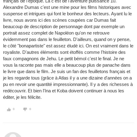
français de l'époque. Là c'est de l'aventure puissance 10.
Alexandre Dumas c'est une mine pour les films historiques avec
suspense et intrigues qui font le bonheur des lecteurs. Ayant lu le
livre, nous avons ici des scènes coupées car Dumas fait
beaucoup de description de personnage dont par exemple un
portrait assez complet de Napoléon qu'on ne retrouve
évidemment pas dans le feuilleton. D'ailleurs, quand on y pense,
le côté "bonapartiste" est assez éludé ici. On est vraiment dans le
royaliste. D'autres éléments sont étoffés comme l'histoire des
faux compagnons de Jehu. Le petit bémol c'est le final. Je ne
vous la raconte pas mais elle a beaucoup plus de panache dans
le livre que dans le film. Je suis un fan des feuilletons français et
je les regarde tous (grâce à Atlas il y a une dizaine d'années on a
pu en revoir une quantité impressionnante). Il y a des richesses à
redécouvrir. Et bien l'Ina et Koba doivent continuer à nous les
éditer, je les félicite.
0
0