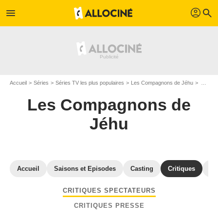
profil
menu
search
Accueil
Séries
Séries TV les plus populaires
Les Compagnons de Jéhu
Avis Les Compagnons de Jéhu
Les Compagnons de
Jéhu
Accueil
Saisons et Episodes
Casting
Critiques
St
CRITIQUES SPECTATEURS
CRITIQUES PRESSE