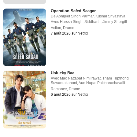
Operation Safed Saagar
De
Abhijeet Singh Parmar
,
Kushal Srivastava
Avec
Harssh Singh
,
Siddharth
,
Jimmy Shergill
Action
,
Drame
7 août 2026 sur Netflix
Unlucky Bae
Avec
Mac Nattapat Nimjirawat
,
Tham Tupthong
Suwanrakanont
,
Aun Napat Patcharachavalit
Romance
,
Drame
6 août 2026 sur Netflix