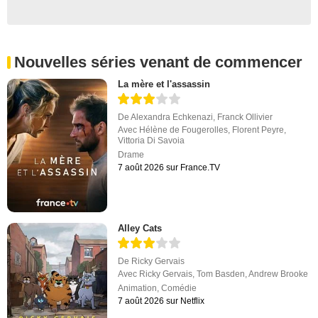
Nouvelles séries venant de commencer
La mère et l'assassin
De
Alexandra Echkenazi
,
Franck Ollivier
Avec
Hélène de Fougerolles
,
Florent Peyre
,
Vittoria Di Savoia
Drame
7 août 2026 sur France.TV
Alley Cats
De
Ricky Gervais
Avec
Ricky Gervais
,
Tom Basden
,
Andrew Brooke
Animation
,
Comédie
7 août 2026 sur Netflix