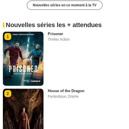
Nouvelles séries en ce moment à la TV
Nouvelles séries les + attendues
Prisoner
1
Thriller
,
Action
House of the Dragon
2
Fantastique
,
Drame