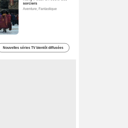
sorciers
Aventure
,
Fantastique
Nouvelles séries TV bientôt diffusées