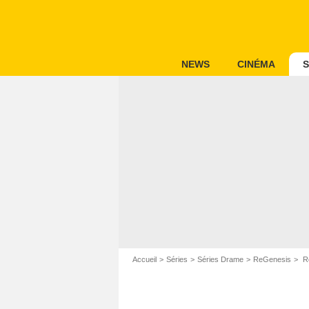
NEWS
CINÉMA
S
Accueil
Séries
Séries Drame
ReGenesis
Re