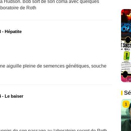
 à Hudson. Bob sort de son coma avec quelques
laboratoire de Roth
 - Hépatite
une aiguille pleine de semences génétiques, souche
Sé
 - Le baiser
1
venirs de son passage au laboratoire secret de Roth.