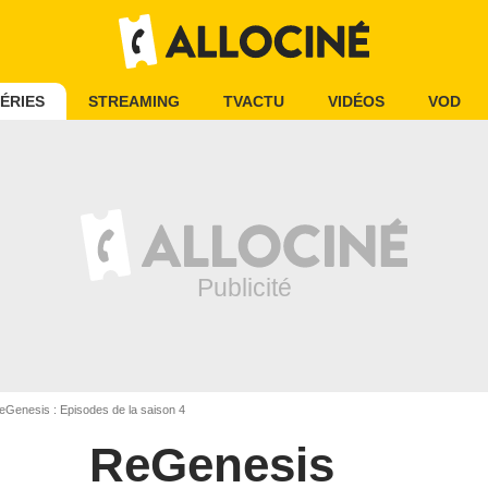
ÉRIES
STREAMING
TVACTU
VIDÉOS
VOD
Genesis : Episodes de la saison 4
ReGenesis