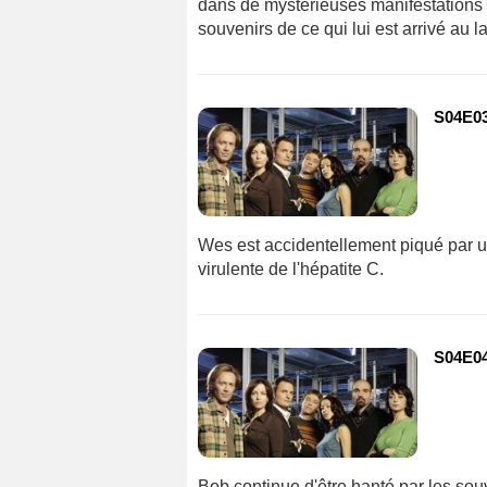
dans de mystérieuses manifestations
souvenirs de ce qui lui est arrivé au 
S04E03
Wes est accidentellement piqué par 
virulente de l'hépatite C.
S04E04
Bob continue d'être hanté par les sou