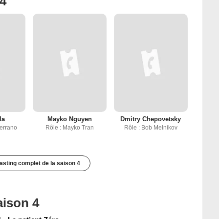
 4
la
Mayko Nguyen
Dmitry Chepovetsky
Serrano
Rôle : Mayko Tran
Rôle : Bob Melnikov
casting complet de la saison 4
aison 4