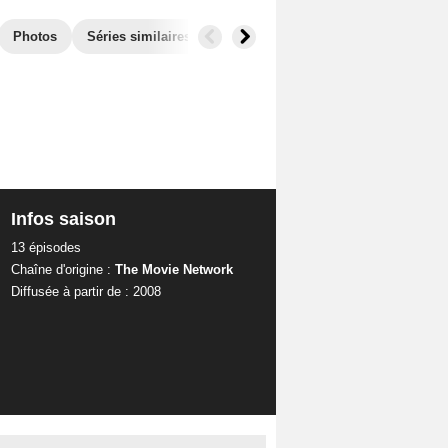
Photos
Séries similaires
Infos saison
13 épisodes
Chaîne d'origine :
The Movie Network
Diffusée à partir de : 2008