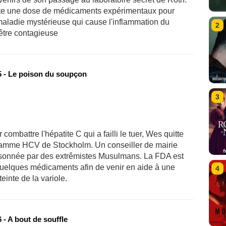
ecte une dose de médicaments expérimentaux pour
 maladie mystérieuse qui cause l'inflammation du
2
être contagieuse
 - Le poison du soupçon
3
ombattre l'hépatite C qui a failli le tuer, Wes quitte
ramme HCV de Stockholm. Un conseiller de mairie
oisonnée par des extrêmistes Musulmans. La FDA est
quelques médicaments afin de venir en aide à une
4
inte de la variole.
- A bout de souffle