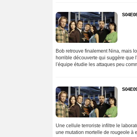
S04E08
Bob retrouve finalement Nina, mais lors
horrible découverte qui suggère que l'
l'équipe étudie les attaques peu comm
S04E09
Une cellule terroriste infiltre le labo
une mutation mortelle de rougeole à 