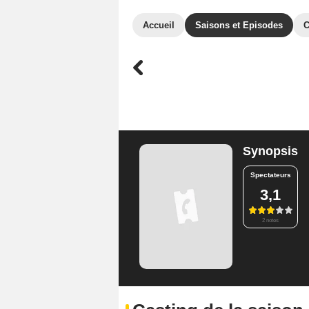
Accueil
Saisons et Episodes
C
Synopsis
Spectateurs
3,1
2 notes