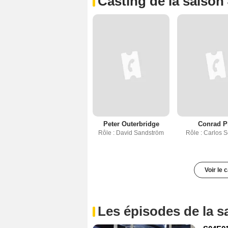
Casting de la saison
Peter Outerbridge
Conrad P
Rôle : David Sandström
Rôle : Carlos 
Voir le 
Les épisodes de la s