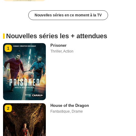
Nouvelles séries en ce moment à la TV
Nouvelles séries les + attendues
Prisoner
1
Thriller
,
Action
House of the Dragon
2
Fantastique
,
Drame