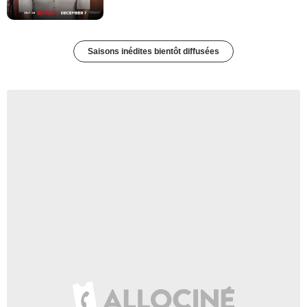
Saisons inédites bientôt diffusées