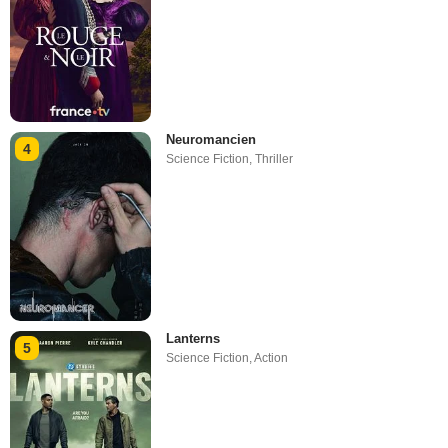
Neuromancien
4
Science Fiction
,
Thriller
Lanterns
5
Science Fiction
,
Action