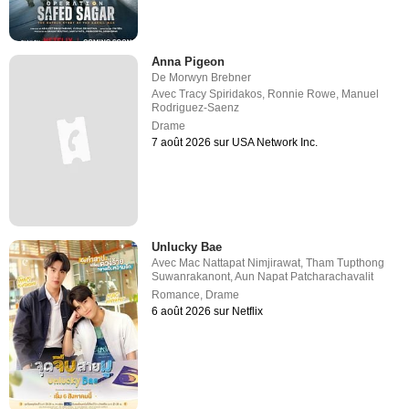
Anna Pigeon
De
Morwyn Brebner
Avec
Tracy Spiridakos
,
Ronnie Rowe
,
Manuel
Rodriguez-Saenz
Drame
7 août 2026 sur USA Network Inc.
Unlucky Bae
Avec
Mac Nattapat Nimjirawat
,
Tham Tupthong
Suwanrakanont
,
Aun Napat Patcharachavalit
Romance
,
Drame
6 août 2026 sur Netflix