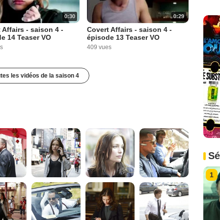
0:30
0:29
 Affairs - saison 4 -
Covert Affairs - saison 4 -
de 14 Teaser VO
épisode 13 Teaser VO
s
409 vues
utes les vidéos de la saison 4
Sé
1