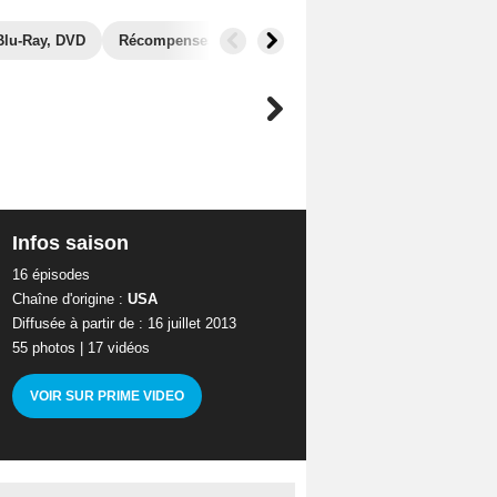
Blu-Ray, DVD
Récompenses
Photos
Secrets de tournage
Infos saison
16 épisodes
Chaîne d'origine :
USA
Diffusée à partir de : 16 juillet 2013
55 photos
|
17 vidéos
VOIR SUR PRIME VIDEO