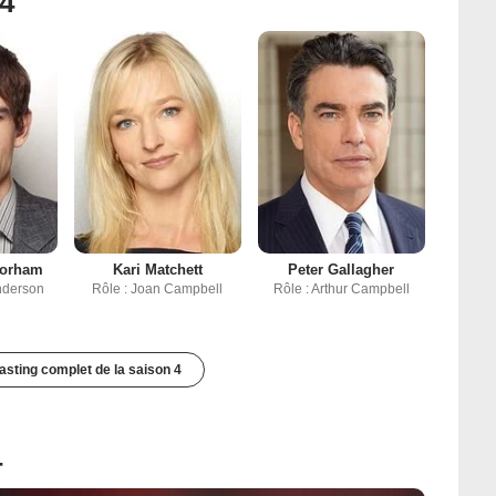
 4
Gorham
Kari Matchett
Peter Gallagher
nderson
Rôle : Joan Campbell
Rôle : Arthur Campbell
casting complet de la saison 4
4