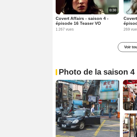
0:30
Covert Affairs - saison 4 -
Covert
épisode 16 Teaser VO
épiso
1 267 vues
269 vue
Voir to
Photo de la saison 4