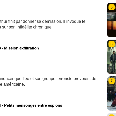
5
hur finit par donner sa démission. Il invoque le
sur son infidélité chronique.
6
- Mission exfiltration
noncer que Teo et son groupe terroriste prévoient de
7
le américaine.
 - Petits mensonges entre espions