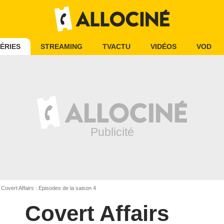
ÉRIES
STREAMING
TVACTU
VIDÉOS
VOD
Covert Affairs : Episodes de la saison 4
Covert Affairs