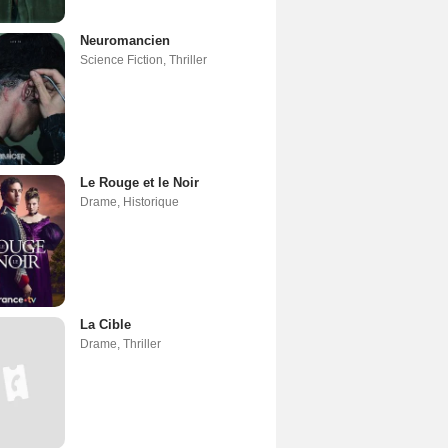
Neuromancien
Science Fiction
,
Thriller
Le Rouge et le Noir
Drame
,
Historique
La Cible
Drame
,
Thriller