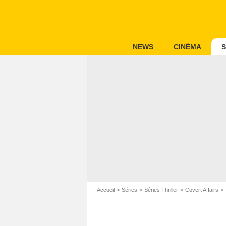
NEWS
CINÉMA
S
Accueil
Séries
Séries Thriller
Covert Affairs