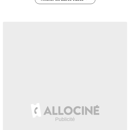
Covert Affairs - saison 4 -
épisode 6 Teaser VO
147 vues
-
Il y a 12 ans
0:19
Covert Affairs - saison 4 -
épisode 5 Teaser VO
137 vues
-
Il y a 12 ans
0:30
Covert Affairs - saison 4 -
épisode 4 Teaser VO
393 vues
-
Il y a 13 ans
0:20