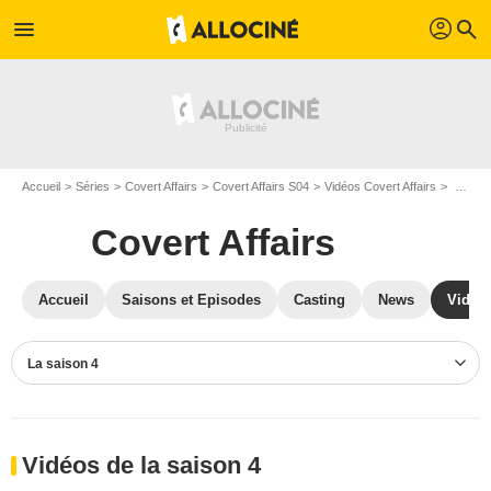
profil
menu
search
Accueil
Séries
Covert Affairs
Covert Affairs S04
Vidéos Covert Affairs
Vidéos Covert Affairs S04
Covert Affairs
Accueil
Saisons et Episodes
Casting
News
Vidéo
La saison 4
Vidéos de la saison 4