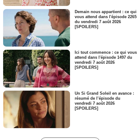
Teaser (2) VO
684 vues
-
Il y a 13 ans
Demain nous appartient : ce qui
vous attend dans l'épisode 2265
du vendredi 7 août 2026
[SPOILERS]
0:30
Covert Affairs - saison 4
Teaser VO
Ici tout commence : ce qui vous
9 740 vues
-
Il y a 13 ans
attend dans l'épisode 1497 du
vendredi 7 août 2026
[SPOILERS]
0:30
Un Si Grand Soleil en avance :
résumé de l’épisode du
vendredi 7 août 2026
[SPOILERS]