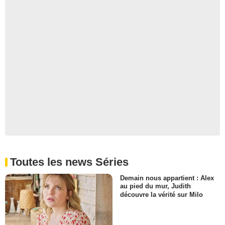
Covert Affairs - saison 4 -
épisode 3 Teaser VO
219 vues
-
Il y a 13 ans
0:19
Covert Affairs - saison 4 -
épisode 2 Teaser VO
258 vues
-
Il y a 13 ans
0:29
Covert Affairs - saison 4 -
épisode 1 Teaser VO
Toutes les news Séries
884 vues
-
Il y a 13 ans
Demain nous appartient : Alex
au pied du mur, Judith
découvre la vérité sur Milo
0:30
Covert Affairs - saison 4