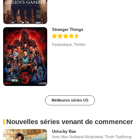
Stranger Things
Fantastique
,
Thriller
Meilleures séries US
Nouvelles séries venant de commencer
Unlucky Bae
Avec
Mac Nattapat Nimjirawat
,
Tham Tupthong