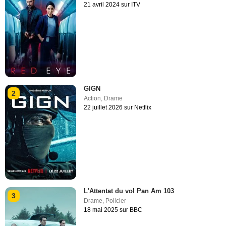
21 avril 2024 sur ITV
GIGN
2
Action
,
Drame
22 juillet 2026 sur Netflix
L'Attentat du vol Pan Am 103
3
Drame
,
Policier
18 mai 2025 sur BBC