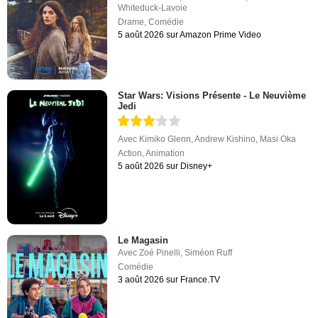
Whiteduck-Lavoie
Drame
,
Comédie
5 août 2026 sur Amazon Prime Video
Star Wars: Visions Présente - Le Neuvième
Jedi
Avec
Kimiko Glenn
,
Andrew Kishino
,
Masi Oka
Action
,
Animation
5 août 2026 sur Disney+
Le Magasin
Avec
Zoé Pinelli
,
Siméon Ruff
Comédie
3 août 2026 sur France.TV