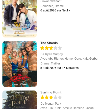
Suwanrakanont
Romance
,
Drame
6 août 2026 sur Netflix
The Shards
De
Ryan Murphy
Avec
Igby Rigney
,
Homer Gere
,
Kaia Gerber
Drame
,
Thriller
5 août 2026 sur FX Networks
Sterling Point
De
Megan Park
Avec
Ella Rubin
,
Amélie Hoeferle
,
Jacob