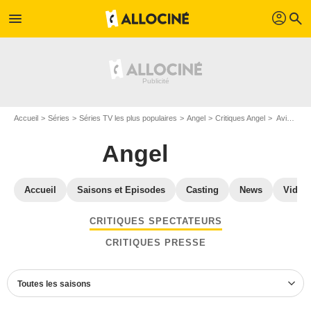
profil
menu
search
Accueil
Séries
Séries TV les plus populaires
Angel
Critiques Angel
Avis Angel - Page 12
Angel
Accueil
Saisons et Episodes
Casting
News
Vidéo
CRITIQUES SPECTATEURS
CRITIQUES PRESSE
Toutes les saisons