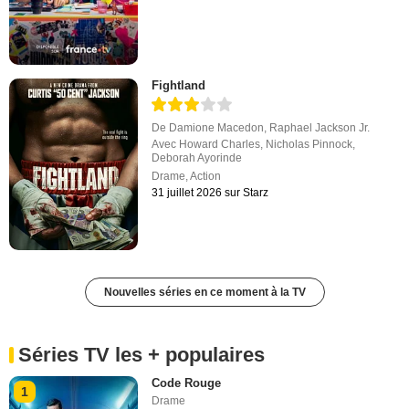
Fightland
De
Damione Macedon
,
Raphael Jackson Jr.
Avec
Howard Charles
,
Nicholas Pinnock
,
Deborah Ayorinde
Drame
,
Action
31 juillet 2026 sur Starz
Nouvelles séries en ce moment à la TV
Séries TV les + populaires
Code Rouge
1
Drame