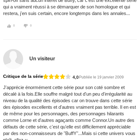
spin-off sans aucun intérêt de Buffy, car c'est une excellente série
qui a vraiment réussi à se démarquer de son homologue et qui
restera, j'en suis certain, encore longtemps dans les annales...
0
0
Un visiteur
Critique de la série
4,0
Publiée le 19 janvier 2009
J'apprécie énormément cette série pour son coté sombre et
décalé à la fois.Elle souffre malgré tout d'un peu d'irrégularité au
niveau de la qualité des épisodes car on trouve dans cette série
des épisodes excellents et d'autres vraiment pas terrible. Il en est
de même pour les personnages, des personnages hilarants
comme Lorne et d'autres agaçants comme Connor.Un autre des
défauts de cette série, c'est qu'elle est difficilement appréciable
par des non-connaisseurs de "BuffY"...Mais si cette univers vous
plaît, allez-y...