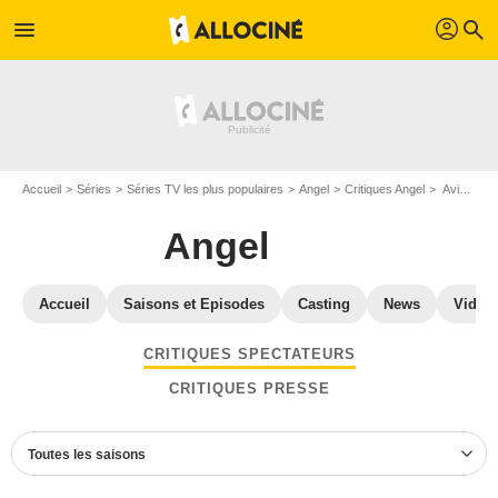
profil
menu
search
Accueil
Séries
Séries TV les plus populaires
Angel
Critiques Angel
Avis Angel - Page 8
Angel
Accueil
Saisons et Episodes
Casting
News
Vidéo
CRITIQUES SPECTATEURS
CRITIQUES PRESSE
Toutes les saisons