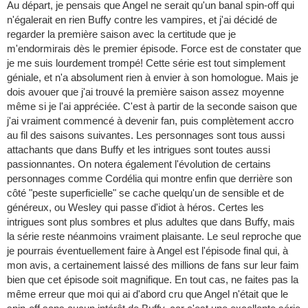
Au départ, je pensais que Angel ne serait qu'un banal spin-off qui
n'égalerait en rien Buffy contre les vampires, et j'ai décidé de
regarder la première saison avec la certitude que je
m'endormirais dès le premier épisode. Force est de constater que
je me suis lourdement trompé! Cette série est tout simplement
géniale, et n'a absolument rien à envier à son homologue. Mais je
dois avouer que j'ai trouvé la première saison assez moyenne
même si je l'ai appréciée. C'est à partir de la seconde saison que
j'ai vraiment commencé à devenir fan, puis complètement accro
au fil des saisons suivantes. Les personnages sont tous aussi
attachants que dans Buffy et les intrigues sont toutes aussi
passionnantes. On notera également l'évolution de certains
personnages comme Cordélia qui montre enfin que derrière son
côté "peste superficielle" se cache quelqu'un de sensible et de
généreux, ou Wesley qui passe d'idiot à héros. Certes les
intrigues sont plus sombres et plus adultes que dans Buffy, mais
la série reste néanmoins vraiment plaisante. Le seul reproche que
je pourrais éventuellement faire à Angel est l'épisode final qui, à
mon avis, a certainement laissé des millions de fans sur leur faim
bien que cet épisode soit magnifique. En tout cas, ne faites pas la
même erreur que moi qui ai d'abord cru que Angel n'était que le