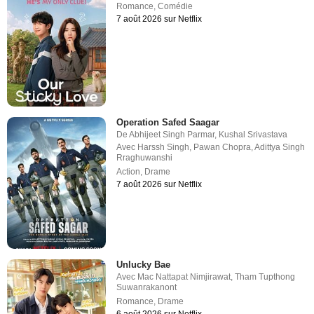
Romance
,
Comédie
7 août 2026 sur Netflix
Operation Safed Saagar
De
Abhijeet Singh Parmar
,
Kushal Srivastava
Avec
Harssh Singh
,
Pawan Chopra
,
Adittya Singh
Rraghuwanshi
Action
,
Drame
7 août 2026 sur Netflix
Unlucky Bae
Avec
Mac Nattapat Nimjirawat
,
Tham Tupthong
Suwanrakanont
Romance
,
Drame