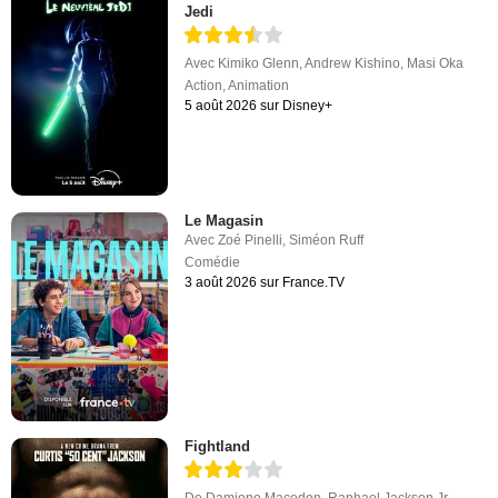
Jedi
Avec
Kimiko Glenn
,
Andrew Kishino
,
Masi Oka
Action
,
Animation
5 août 2026 sur Disney+
Le Magasin
Avec
Zoé Pinelli
,
Siméon Ruff
Comédie
3 août 2026 sur France.TV
Fightland