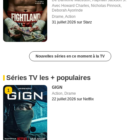
De
Damione Macedon
,
Raphael Jackson Jr.
Avec
Howard Charles
,
Nicholas Pinnock
,
Deborah Ayorinde
Drame
,
Action
31 juillet 2026 sur Starz
Nouvelles séries en ce moment à la TV
Séries TV les + populaires
GIGN
1
Action
,
Drame
22 juillet 2026 sur Netflix