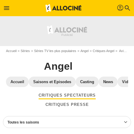
profil
menu
search
Accueil
Séries
Séries TV les plus populaires
Angel
Critiques Angel
Avis Angel - Page 9
Angel
Accueil
Saisons et Episodes
Casting
News
Vidéo
CRITIQUES SPECTATEURS
CRITIQUES PRESSE
Toutes les saisons