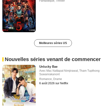
Fantastique
,
Thriller
Meilleures séries US
Nouvelles séries venant de commencer
Unlucky Bae
Avec
Mac Nattapat Nimjirawat
,
Tham Tupthong
Suwanrakanont
Romance
,
Drame
6 août 2026 sur Netflix