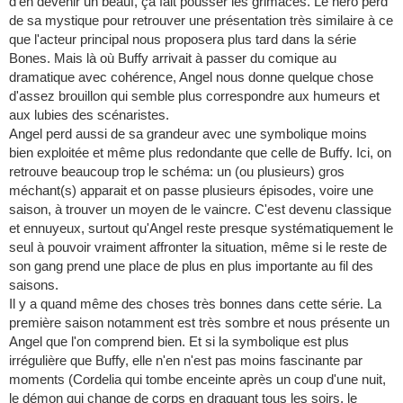
d'en devenir un beauf, ça fait pousser les grimaces. Le héro perd
de sa mystique pour retrouver une présentation très similaire à ce
que l'acteur principal nous proposera plus tard dans la série
Bones. Mais là où Buffy arrivait à passer du comique au
dramatique avec cohérence, Angel nous donne quelque chose
d'assez brouillon qui semble plus correspondre aux humeurs et
aux lubies des scénaristes.
Angel perd aussi de sa grandeur avec une symbolique moins
bien exploitée et même plus redondante que celle de Buffy. Ici, on
retrouve beaucoup trop le schéma: un (ou plusieurs) gros
méchant(s) apparait et on passe plusieurs épisodes, voire une
saison, à trouver un moyen de le vaincre. C'est devenu classique
et ennuyeux, surtout qu'Angel reste presque systématiquement le
seul à pouvoir vraiment affronter la situation, même si le reste de
son gang prend une place de plus en plus importante au fil des
saisons.
Il y a quand même des choses très bonnes dans cette série. La
première saison notamment est très sombre et nous présente un
Angel que l'on comprend bien. Et si la symbolique est plus
irrégulière que Buffy, elle n'en n'est pas moins fascinante par
moments (Cordelia qui tombe enceinte après un coup d'une nuit,
le démon qui change de corps en draguant tous les soirs, le