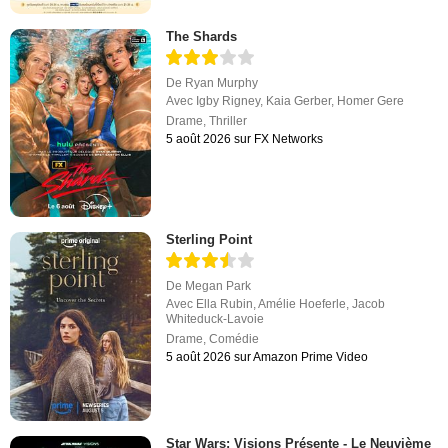
The Shards
De
Ryan Murphy
Avec
Igby Rigney
,
Kaia Gerber
,
Homer Gere
Drame
,
Thriller
5 août 2026 sur FX Networks
Sterling Point
De
Megan Park
Avec
Ella Rubin
,
Amélie Hoeferle
,
Jacob
Whiteduck-Lavoie
Drame
,
Comédie
5 août 2026 sur Amazon Prime Video
Star Wars: Visions Présente - Le Neuvième