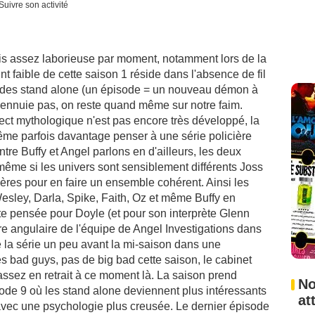
Suivre son activité
s assez laborieuse par moment, notamment lors de la
nt faible de cette saison 1 réside dans l'absence de fil
t des stand alone (un épisode = un nouveau démon à
ennuie pas, on reste quand même sur notre faim.
ct mythologique n'est pas encore très développé, la
ême parfois davantage penser à une série policière
ntre Buffy et Angel parlons en d'ailleurs, les deux
même si les univers sont sensiblement différents Joss
ères pour en faire un ensemble cohérent. Ainsi les
Wesley, Darla, Spike, Faith, Oz et même Buffy en
te pensée pour Doyle (et pour son interprète Glenn
e angulaire de l'équipe de Angel Investigations dans
é la série un peu avant la mi-saison dans une
 bad guys, pas de big bad cette saison, le cabinet
ssez en retrait à ce moment là. La saison prend
No
isode 9 où les stand alone deviennent plus intéressants
at
vec une psychologie plus creusée. Le dernier épisode