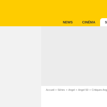
NEWS
CINÉMA
S
Accueil
Séries
Angel
Angel S0
Critiques Ang