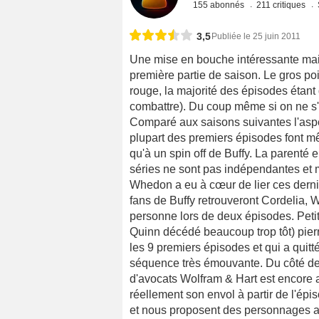
155 abonnés
211 critiques
3,5
Publiée le 25 juin 2011
Une mise en bouche intéressante mai
première partie de saison. Le gros poi
rouge, la majorité des épisodes étan
combattre). Du coup même si on ne s'
Comparé aux saisons suivantes l'aspe
plupart des premiers épisodes font m
qu'à un spin off de Buffy. La parenté e
séries ne sont pas indépendantes et 
Whedon a eu à cœur de lier ces derni
fans de Buffy retrouveront Cordelia, 
personne lors de deux épisodes. Peti
Quinn décédé beaucoup trop tôt) pierr
les 9 premiers épisodes et qui a quitt
séquence très émouvante. Du côté des
d'avocats Wolfram & Hart est encore a
réellement son envol à partir de l'ép
et nous proposent des personnages a