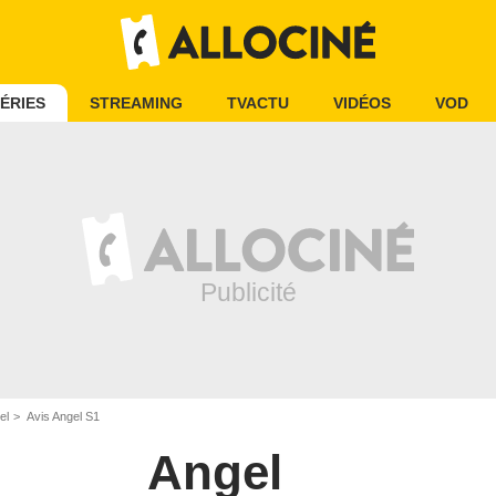
ÉRIES
STREAMING
TVACTU
VIDÉOS
VOD
el
Avis Angel S1
Angel