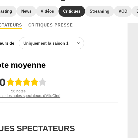
asting
News
Vidéos
Critiques
Streaming
VOD
CTATEURS
CRITIQUES PRESSE
teurs de
Uniquement la saison 1
te moyenne
,0
56 notes
 sur les notes spectateurs d'AlloCiné
QUES SPECTATEURS