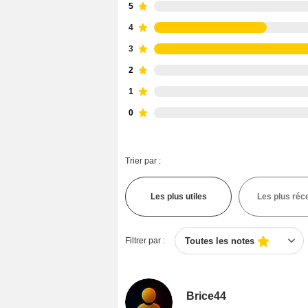
5
4
3
2
1
0
Trier par :
Les plus utiles
Les plus réc
Filtrer par :
Toutes les notes
Brice44