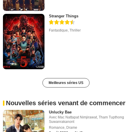
Stranger Things
Fantastique
,
Thriller
Meilleures séries US
Nouvelles séries venant de commencer
Unlucky Bae
Avec
Mac Nattapat Nimjirawat
,
Tham Tupthong
Suwanrakanont
Romance
,
Drame