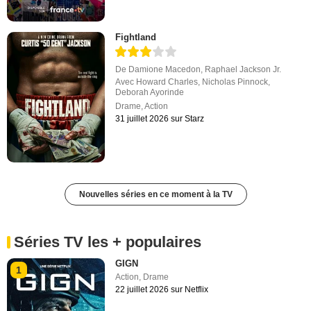
Fightland
De
Damione Macedon
,
Raphael Jackson Jr.
Avec
Howard Charles
,
Nicholas Pinnock
,
Deborah Ayorinde
Drame
,
Action
31 juillet 2026 sur Starz
Nouvelles séries en ce moment à la TV
Séries TV les + populaires
GIGN
1
Action
,
Drame
22 juillet 2026 sur Netflix