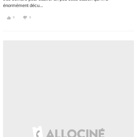
énormément décu...
0
0