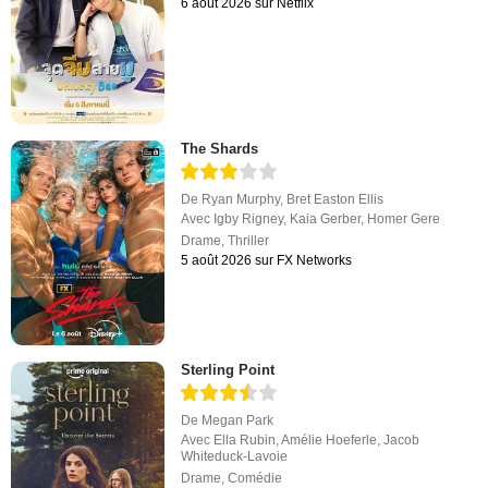
6 août 2026 sur Netflix
The Shards
De
Ryan Murphy
,
Bret Easton Ellis
Avec
Igby Rigney
,
Kaia Gerber
,
Homer Gere
Drame
,
Thriller
5 août 2026 sur FX Networks
Sterling Point
De
Megan Park
Avec
Ella Rubin
,
Amélie Hoeferle
,
Jacob
Whiteduck-Lavoie
Drame
,
Comédie