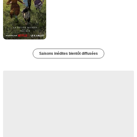
Saisons inédites bientôt diffusées