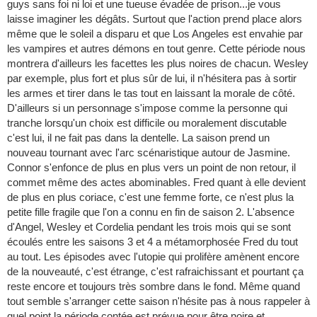
guys sans foi ni loi et une tueuse évadée de prison...je vous
laisse imaginer les dégâts. Surtout que l'action prend place alors
même que le soleil a disparu et que Los Angeles est envahie par
les vampires et autres démons en tout genre. Cette période nous
montrera d'ailleurs les facettes les plus noires de chacun. Wesley
par exemple, plus fort et plus sûr de lui, il n'hésitera pas à sortir
les armes et tirer dans le tas tout en laissant la morale de côté.
D'ailleurs si un personnage s'impose comme la personne qui
tranche lorsqu'un choix est difficile ou moralement discutable
c'est lui, il ne fait pas dans la dentelle. La saison prend un
nouveau tournant avec l'arc scénaristique autour de Jasmine.
Connor s'enfonce de plus en plus vers un point de non retour, il
commet même des actes abominables. Fred quant à elle devient
de plus en plus coriace, c'est une femme forte, ce n'est plus la
petite fille fragile que l'on a connu en fin de saison 2. L'absence
d'Angel, Wesley et Cordelia pendant les trois mois qui se sont
écoulés entre les saisons 3 et 4 a métamorphosée Fred du tout
au tout. Les épisodes avec l'utopie qui prolifère amènent encore
de la nouveauté, c'est étrange, c'est rafraichissant et pourtant ça
reste encore et toujours très sombre dans le fond. Même quand
tout semble s'arranger cette saison n'hésite pas à nous rappeler à
quel point la période contée est prévue pour être noire et