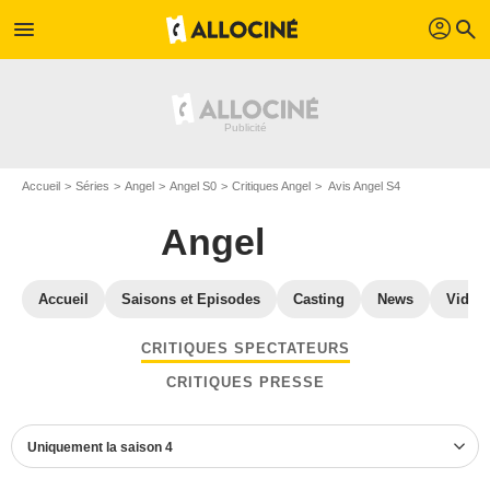
profil
menu
search
Accueil
Séries
Angel
Angel S0
Critiques Angel
Avis Angel S4
Angel
Accueil
Saisons et Episodes
Casting
News
Vidéo
CRITIQUES SPECTATEURS
CRITIQUES PRESSE
Uniquement la saison 4