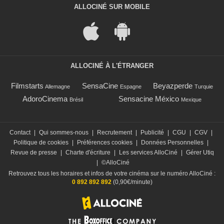
ALLOCINÉ SUR MOBILE
ALLOCINÉ À L'ÉTRANGER
Filmstarts
SensaCine
Beyazperde
Allemagne
Espagne
Turquie
AdoroCinema
Sensacine México
Brésil
Mexique
Contact
|
Qui sommes-nous
|
Recrutement
|
Publicité
|
CGU
|
CGV
|
Politique de cookies
|
Préférences cookies
|
Données Personnelles
|
Revue de presse
|
Charte d'écriture
|
Les services AlloCiné
|
Gérer Utiq
|
©AlloCiné
Retrouvez tous les horaires et infos de votre cinéma sur le numéro AlloCiné :
0 892 892 892
(0,90€/minute)