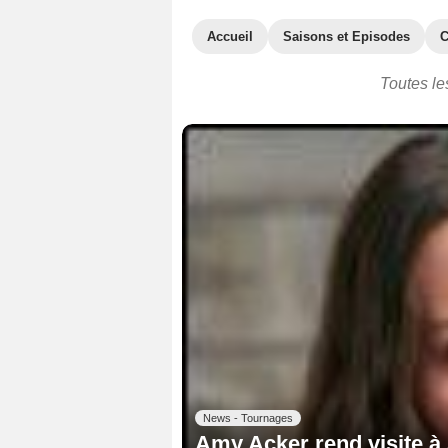
Accueil
Saisons et Episodes
C
Toutes le
News - Tournages
Amy Acker rend visite à