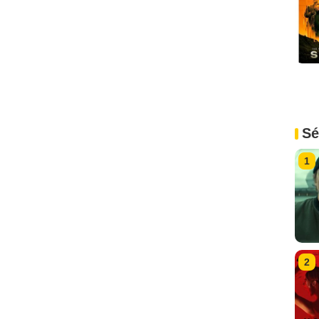
Sé
1
2