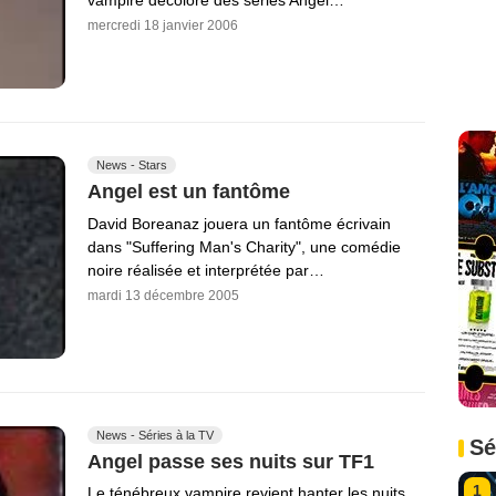
vampire décoloré des séries Angel…
mercredi 18 janvier 2006
News - Stars
Angel est un fantôme
David Boreanaz jouera un fantôme écrivain
dans "Suffering Man's Charity", une comédie
noire réalisée et interprétée par…
mardi 13 décembre 2005
News - Séries à la TV
Sé
Angel passe ses nuits sur TF1
1
Le ténébreux vampire revient hanter les nuits