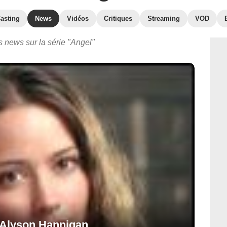
asting
News
Vidéos
Critiques
Streaming
VOD
s news sur la série "Angel"
 Alyson Hannigan