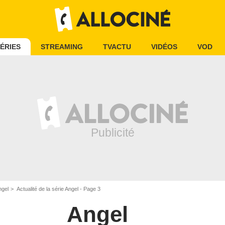
ÉRIES
STREAMING
TVACTU
VIDÉOS
VOD
gel
Actualité de la série Angel - Page 3
Angel