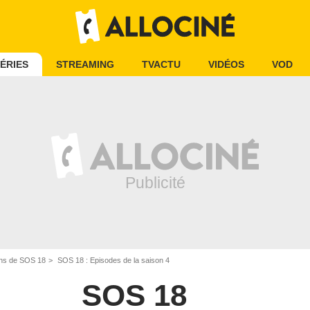
ÉRIES
STREAMING
TVACTU
VIDÉOS
VOD
ns de SOS 18
SOS 18 : Episodes de la saison 4
SOS 18