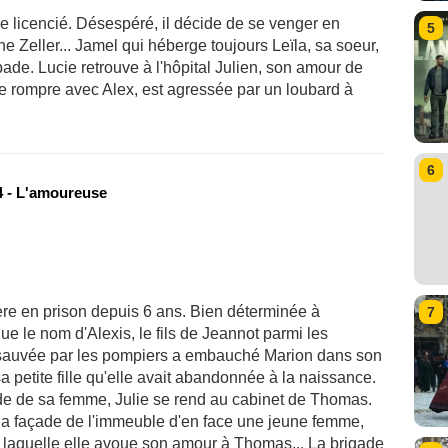
e licencié. Désespéré, il décide de se venger en
5
e Zeller... Jamel qui héberge toujours Leïla, sa soeur,
ade. Lucie retrouve à l'hôpital Julien, son amour de
de rompre avec Alex, est agressée par un loubard à
6
 - L'amoureuse
ère en prison depuis 6 ans. Bien déterminée à
7
ue le nom d'Alexis, le fils de Jeannot parmi les
, sauvée par les pompiers a embauché Marion dans son
sa petite fille qu'elle avait abandonnée à la naissance.
ide de sa femme, Julie se rend au cabinet de Thomas.
r la façade de l'immeuble d'en face une jeune femme,
 laquelle elle avoue son amour à Thomas... La brigade