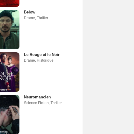
Below
Drame
,
Thriller
Le Rouge et le Noir
Drame
,
Historique
Neuromancien
Science Fiction
,
Thriller