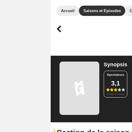
Accueil
Saisons et Episodes
C
Synopsis
Spectateurs
3,1
2 notes, 1 critique