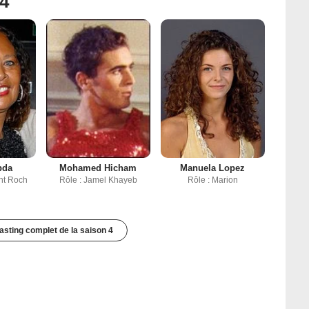
 4
bda
Mohamed Hicham
Manuela Lopez
int Roch
Rôle : Jamel Khayeb
Rôle : Marion
casting complet de la saison 4