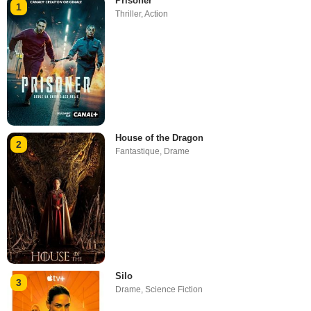
Prisoner
1
Thriller
,
Action
House of the Dragon
2
Fantastique
,
Drame
Silo
3
Drame
,
Science Fiction