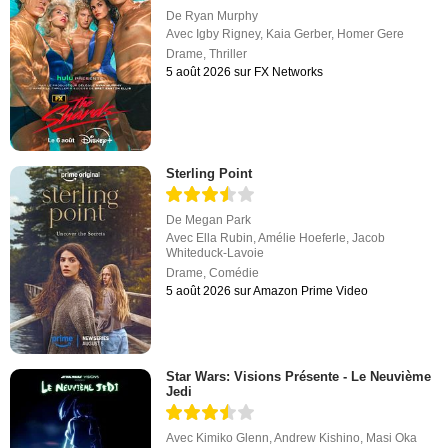
De
Ryan Murphy
Avec
Igby Rigney
,
Kaia Gerber
,
Homer Gere
Drame
,
Thriller
5 août 2026 sur FX Networks
Sterling Point
De
Megan Park
Avec
Ella Rubin
,
Amélie Hoeferle
,
Jacob
Whiteduck-Lavoie
Drame
,
Comédie
5 août 2026 sur Amazon Prime Video
Star Wars: Visions Présente - Le Neuvième
Jedi
Avec
Kimiko Glenn
,
Andrew Kishino
,
Masi Oka