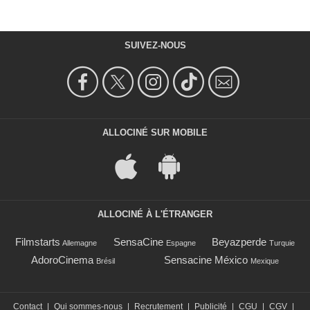
SUIVEZ-NOUS
ALLOCINÉ SUR MOBILE
ALLOCINÉ À L'ÉTRANGER
Filmstarts
SensaCine
Beyazperde
Allemagne
Espagne
Turquie
AdoroCinema
Sensacine México
Brésil
Mexique
Contact
|
Qui sommes-nous
|
Recrutement
|
Publicité
|
CGU
|
CGV
|