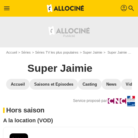
profil
menu
search
Accueil
Séries
Séries TV les plus populaires
Super Jaimie
Super Jaimie en VOD
Super Jaimie
Accueil
Saisons et Episodes
Casting
News
Vidéo
Service proposé par
Hors saison
A la location (VOD)