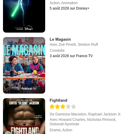
Action
,
Animation
5 août 2026 sur Disney+
Le Magasin
Avec
Zoé Pinelli
,
Siméon Ruff
Comédie
3 août 2026 sur France.TV
Fightland
De
Damione Macedon
,
Raphael Jackson Jr.
Avec
Howard Charles
,
Nicholas Pinnock
,
Deborah Ayorinde
Drame
,
Action