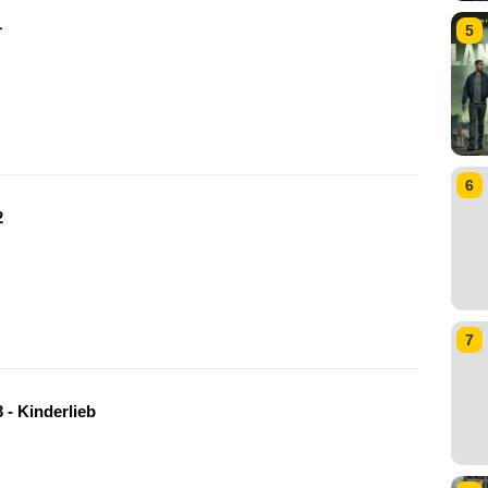
1
5
6
2
7
 - Kinderlieb