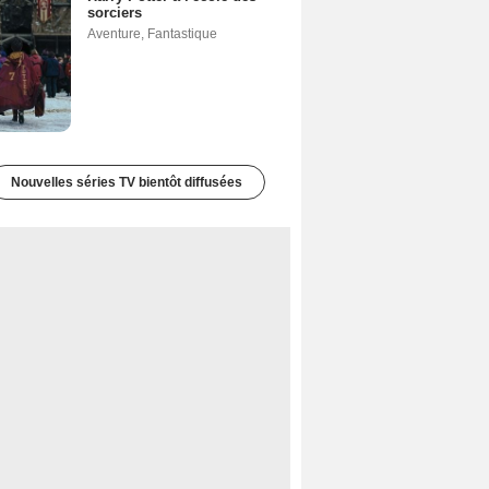
sorciers
Aventure
,
Fantastique
Nouvelles séries TV bientôt diffusées