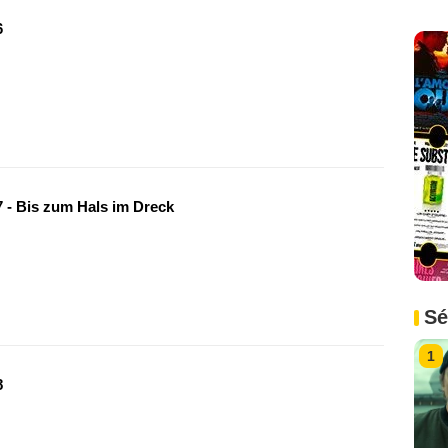
6
 - Bis zum Hals im Dreck
Sé
1
8