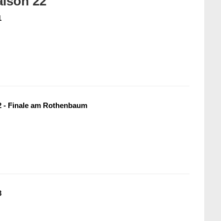
aison 22
1
 - Finale am Rothenbaum
3