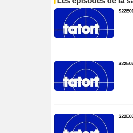
Les épisodes de la s
S22E0
S22E02
S22E0