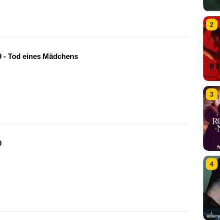
2
 - Tod eines Mädchens
3
0
4