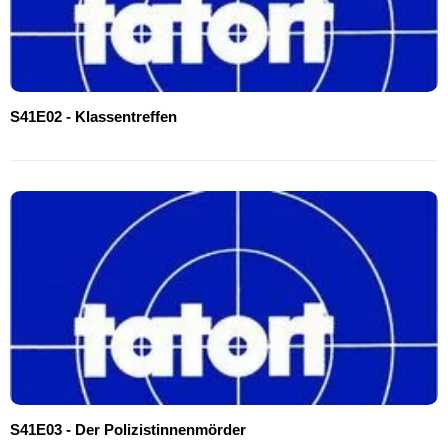
S41E02 - Klassentreffen
S41E03 - Der Polizistinnenmörder