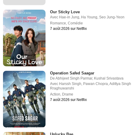
Our Sticky Love
Avec
Hae-in Jung
,
Ha Young
,
Seo Jung-Yeon
Romance
,
Comédie
7 août 2026 sur Netflix
Operation Safed Saagar
De
Abhijeet Singh Parmar
,
Kushal Srivastava
Avec
Harssh Singh
,
Pawan Chopra
,
Adittya Singh
Rraghuwanshi
Action
,
Drame
7 août 2026 sur Netflix
Unlucky Bae