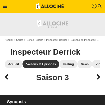
profil
menu
search
Accueil
Séries
Séries Policier
Inspecteur Derrick
Saisons de Inspecteur Derrick
Inspecteur Derrick
Accueil
Saisons et Episodes
Casting
News
Vidéo
Saison 3
Synopsis