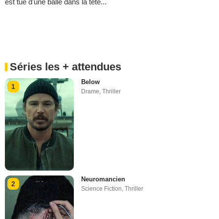
est tué d'une balle dans la tête...
Séries les + attendues
Below
1
Drame
,
Thriller
Neuromancien
2
Science Fiction
,
Thriller