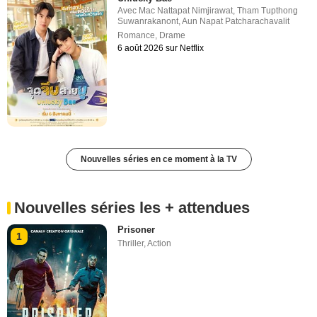
Avec
Mac Nattapat Nimjirawat
,
Tham Tupthong
Suwanrakanont
,
Aun Napat Patcharachavalit
Romance
,
Drame
6 août 2026 sur Netflix
Nouvelles séries en ce moment à la TV
Nouvelles séries les + attendues
Prisoner
1
Thriller
,
Action