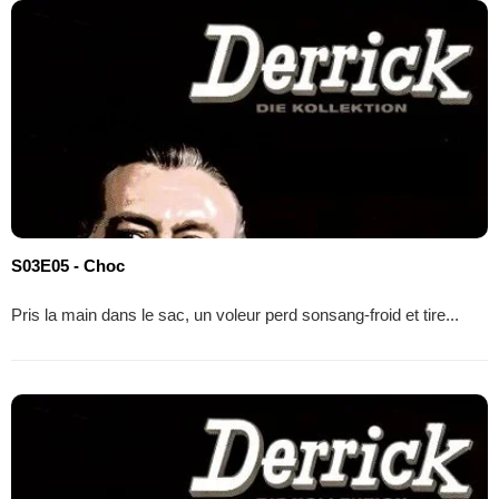
S03E05 - Choc
Pris la main dans le sac, un voleur perd sonsang-froid et tire...