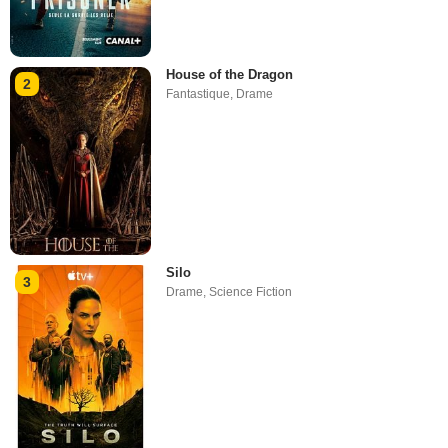
House of the Dragon
2
Fantastique
,
Drame
Silo
3
Drame
,
Science Fiction