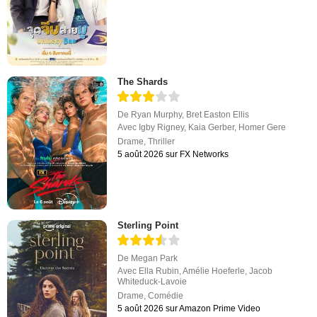
The Shards
De
Ryan Murphy
,
Bret Easton Ellis
Avec
Igby Rigney
,
Kaia Gerber
,
Homer Gere
Drame
,
Thriller
5 août 2026 sur FX Networks
Sterling Point
De
Megan Park
Avec
Ella Rubin
,
Amélie Hoeferle
,
Jacob
Whiteduck-Lavoie
Drame
,
Comédie
5 août 2026 sur Amazon Prime Video