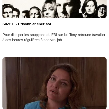
S02E11 - Prisonnier chez soi
Pour dissiper les soupçons du FBI sur lui, Tony retroune travailler
à des heures régulières à son vrai job.