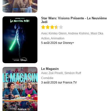
Star Wars: Visions Présente - Le Neuvième
Jedi
Avec
Kimiko Glenn
,
Andrew Kishino
,
Masi Oka
Action
,
Animation
5 août 2026 sur Disney+
Le Magasin
Avec
Zoé Pinelli
,
Siméon Ruff
Comédie
3 août 2026 sur France.TV