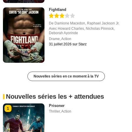
Fightland
De
Damione Macedon
,
Raphael Jackson Jr.
Avec
Howard Charles
,
Nicholas Pinnock
,
Deborah Ayorinde
Drame
,
Action
31 juillet 2026 sur Starz
Nouvelles séries en ce moment à la TV
Nouvelles séries les + attendues
Prisoner
1
Thriller
,
Action