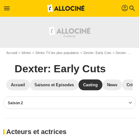
profil
menu
search
Accueil
Séries
Séries TV les plus populaires
Dexter: Early Cuts
Dexter: Early Cuts S02
Dexter: Early Cuts
Accueil
Saisons et Episodes
Casting
News
Critiq
Saison 2
Acteurs et actrices