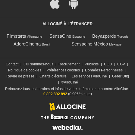
ALLOCINÉ À L'ÉTRANGER
Filmstarts
SensaCine
Beyazperde
Allemagne
Espagne
Turquie
AdoroCinema
Sensacine México
Brésil
Mexique
Contact
|
Qui sommes-nous
|
Recrutement
|
Publicité
|
CGU
|
CGV
|
Politique de cookies
|
Préférences cookies
|
Données Personnelles
|
Revue de presse
|
Charte d'écriture
|
Les services AlloCiné
|
Gérer Utiq
|
©AlloCiné
Retrouvez tous les horaires et infos de votre cinéma sur le numéro AlloCiné :
0 892 892 892
(0,90€/minute)