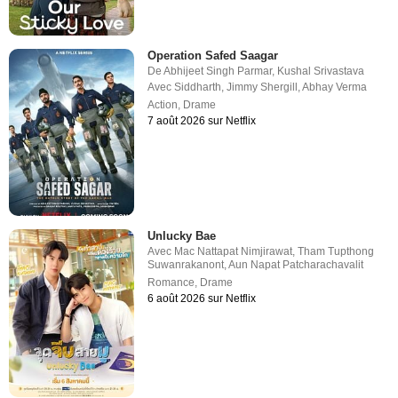
Operation Safed Saagar
De
Abhijeet Singh Parmar
,
Kushal Srivastava
Avec
Siddharth
,
Jimmy Shergill
,
Abhay Verma
Action
,
Drame
7 août 2026 sur Netflix
Unlucky Bae
Avec
Mac Nattapat Nimjirawat
,
Tham Tupthong
Suwanrakanont
,
Aun Napat Patcharachavalit
Romance
,
Drame
6 août 2026 sur Netflix