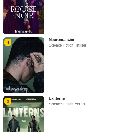
Neuromancien
4
Science Fiction
,
Thriller
Lanterns
5
Science Fiction
,
Action