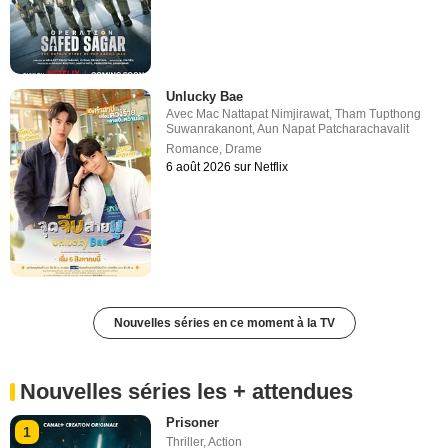
Unlucky Bae
Avec
Mac Nattapat Nimjirawat
,
Tham Tupthong
Suwanrakanont
,
Aun Napat Patcharachavalit
Romance
,
Drame
6 août 2026 sur Netflix
Nouvelles séries en ce moment à la TV
Nouvelles séries les + attendues
Prisoner
1
Thriller
,
Action