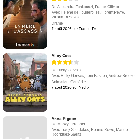
De
Alexandra Echkenazi
,
Franck Ollivier
Avec
Hélène de Fougerolles
,
Florent Peyre
,
Vittoria Di Savoia
Drame
7 août 2026 sur France.TV
Alley Cats
De
Ricky Gervais
Avec
Ricky Gervais
,
Tom Basden
,
Andrew Brooke
Animation
,
Comédie
7 août 2026 sur Netflix
Anna Pigeon
De
Morwyn Brebner
Avec
Tracy Spiridakos
,
Ronnie Rowe
,
Manuel
Rodriguez-Saenz