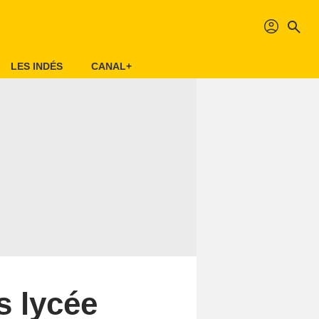
profil
search
LES INDÉS
CANAL+
s lycée