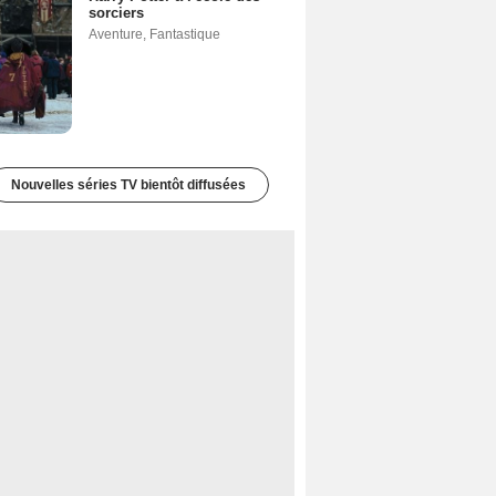
sorciers
Aventure
,
Fantastique
Nouvelles séries TV bientôt diffusées