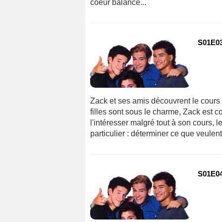
coeur balance...
S01E03
Zack et ses amis découvrent le cours 
filles sont sous le charme, Zack est co
l'intéresser malgré tout à son cours, 
particulier : déterminer ce que veulen
S01E04