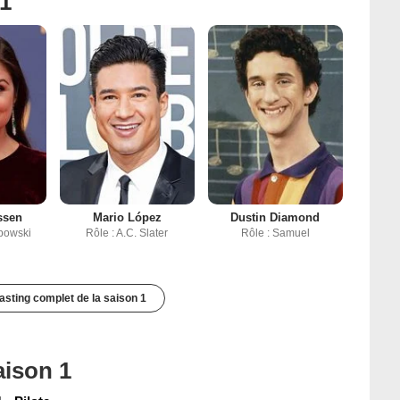
 1
essen
Mario López
Dustin Diamond
apowski
Rôle : A.C. Slater
Rôle : Samuel
casting complet de la saison 1
aison 1