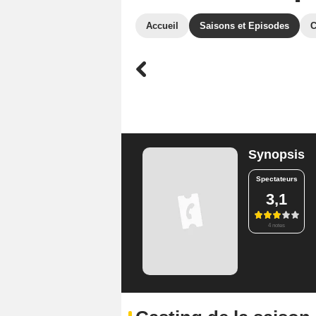
Accueil
Saisons et Episodes
C
Synopsis
Spectateurs
3,1
4 notes