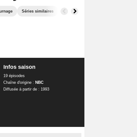
ournage
Séries similaires
Infos saison
19 épisodes
Chaîne d'origine :
NBC
Diffusée à partir de : 1993