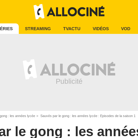
ÉRIES
STREAMING
TVACTU
VIDÉOS
VOD
gong : les années lycée
Sauvés par le gong : les années lycée : Episodes de la saison 1
r le gong : les année