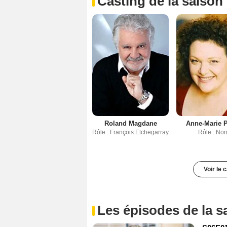
Casting de la saison
Roland Magdane
Anne-Marie P
Rôle : François Etchegarray
Rôle : No
Voir le 
Les épisodes de la s