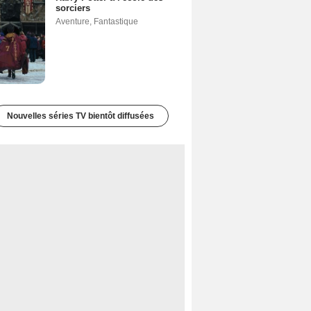
sorciers
Aventure
,
Fantastique
Nouvelles séries TV bientôt diffusées