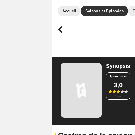
Accueil
Saisons et Episodes
C
Synopsis
Spectateurs
3,0
1 note