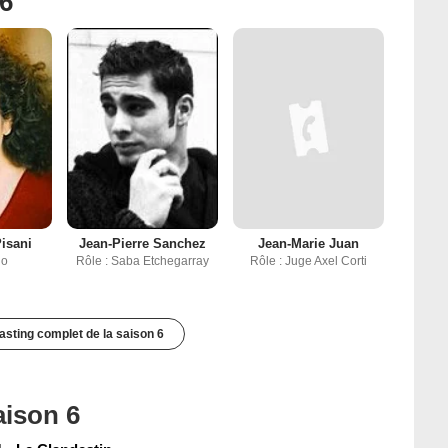
 6
isani
Jean-Pierre Sanchez
Jean-Marie Juan
no
Rôle : Saba Etchegarray
Rôle : Juge Axel Corti
casting complet de la saison 6
aison 6