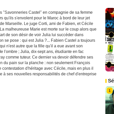
es "Savonneries Castel" en compagnie de sa femme
s qu'ils s'envolent pour le Maroc à bord de leur jet
n de Marseille. Le juge Corti, ami de Fabien, et Cécile
t. La malheureuse Marie est morte sur le coup alors que
part de son désir de voir Julia lui succéder dans
on se pose : qui est Julia ?... Fabien Castel a toujours
i n'est autre que la fille qu'il a eue avant son
l'ombre ; Julia, dix-sept ans, étudiante en fac
ray comme tuteur. Ce dernier va devoir défendre ses
bien du pain sur la planche : non seulement François
e contestation d'héritage avec Cécile, mais en plus il
ce à ses nouvelles responsabilités de chef d'entreprise
Sé
1