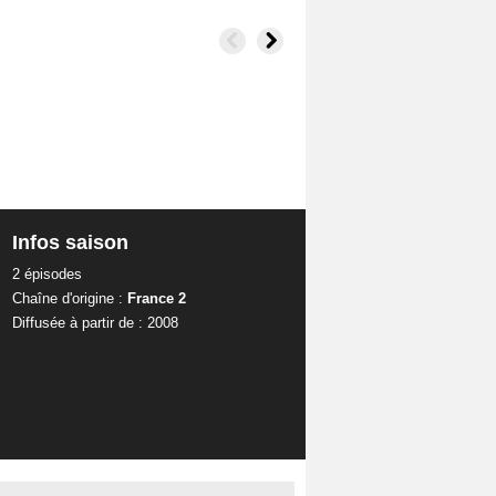
Infos saison
2 épisodes
Chaîne d'origine :
France 2
Diffusée à partir de : 2008