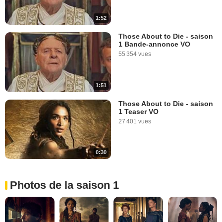
1:52
Those About to Die - saison
1 Bande-annonce VO
55 354 vues
1:51
Those About to Die - saison
1 Teaser VO
27 401 vues
0:30
Photos de la saison 1