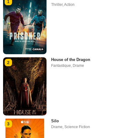
1
Thriller
,
Action
House of the Dragon
2
Fantastique
,
Drame
Silo
3
Drame
,
Science Fiction