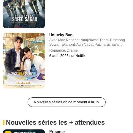
Unlucky Bae
Avec
Mac Nattapat Nimjirawat
,
Tham Tupthong
Suwanrakanont
,
Aun Napat Patcharachavalit
Romance
,
Drame
6 août 2026 sur Netflix
Nouvelles séries en ce moment à la TV
Nouvelles séries les + attendues
Prisoner