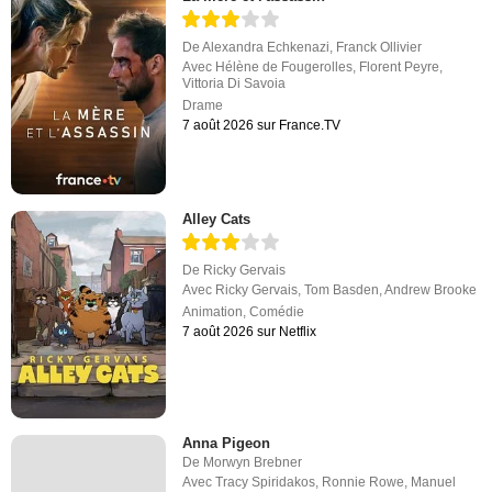
De
Alexandra Echkenazi
,
Franck Ollivier
Avec
Hélène de Fougerolles
,
Florent Peyre
,
Vittoria Di Savoia
Drame
7 août 2026 sur France.TV
Alley Cats
De
Ricky Gervais
Avec
Ricky Gervais
,
Tom Basden
,
Andrew Brooke
Animation
,
Comédie
7 août 2026 sur Netflix
Anna Pigeon
De
Morwyn Brebner
Avec
Tracy Spiridakos
,
Ronnie Rowe
,
Manuel