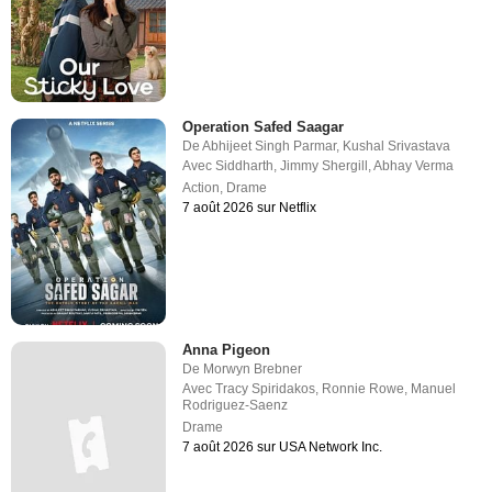
Operation Safed Saagar
De
Abhijeet Singh Parmar
,
Kushal Srivastava
Avec
Siddharth
,
Jimmy Shergill
,
Abhay Verma
Action
,
Drame
7 août 2026 sur Netflix
Anna Pigeon
De
Morwyn Brebner
Avec
Tracy Spiridakos
,
Ronnie Rowe
,
Manuel
Rodriguez-Saenz
Drame
7 août 2026 sur USA Network Inc.