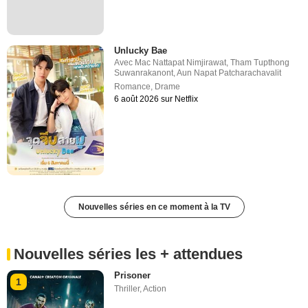
Unlucky Bae
Avec
Mac Nattapat Nimjirawat
,
Tham Tupthong
Suwanrakanont
,
Aun Napat Patcharachavalit
Romance
,
Drame
6 août 2026 sur Netflix
Nouvelles séries en ce moment à la TV
Nouvelles séries les + attendues
Prisoner
1
Thriller
,
Action