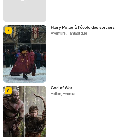
Harry Potter à l'école des sorciers
7
Aventure
,
Fantastique
God of War
8
Action
,
Aventure