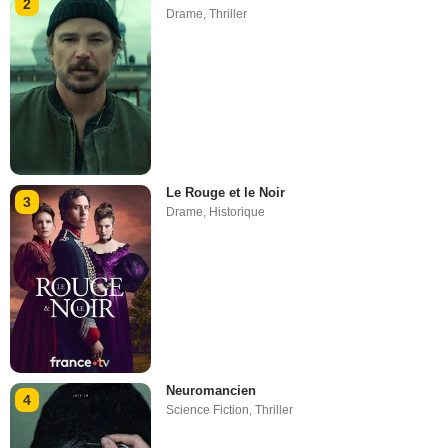
2
Drame
,
Thriller
Le Rouge et le Noir
3
Drame
,
Historique
Neuromancien
4
Science Fiction
,
Thriller