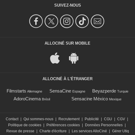
SUIVEZ-NOUS
ALLOCINÉ SUR MOBILE
ALLOCINÉ À L'ÉTRANGER
Filmstarts
SensaCine
Beyazperde
Allemagne
Espagne
Turquie
AdoroCinema
Sensacine México
Brésil
Mexique
Contact
|
Qui sommes-nous
|
Recrutement
|
Publicité
|
CGU
|
CGV
|
Politique de cookies
|
Préférences cookies
|
Données Personnelles
|
Revue de presse
|
Charte d'écriture
|
Les services AlloCiné
|
Gérer Utiq