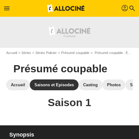
profil
menu
search
Accueil
Séries
Séries Policier
Présumé coupable
Présumé coupable : Episodes de la saison 1
Présumé coupable
Accueil
Saisons et Episodes
Casting
Photos
Séri
Saison 1
Synopsis