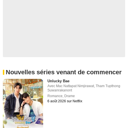
Nouvelles séries venant de commencer
Unlucky Bae
Avec
Mac Nattapat Nimjirawat
,
Tham Tupthong
Suwanrakanont
Romance
,
Drame
6 août 2026 sur Netflix