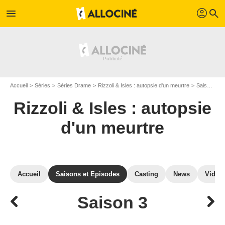
profil
menu
search
Accueil
Séries
Séries Drame
Rizzoli & Isles : autopsie d'un meurtre
Saisons de Rizzoli & Isles : autopsie d'un meurtre
Rizzoli & Isles : autopsie
d'un meurtre
Accueil
Saisons et Episodes
Casting
News
Vidéo
Saison 3