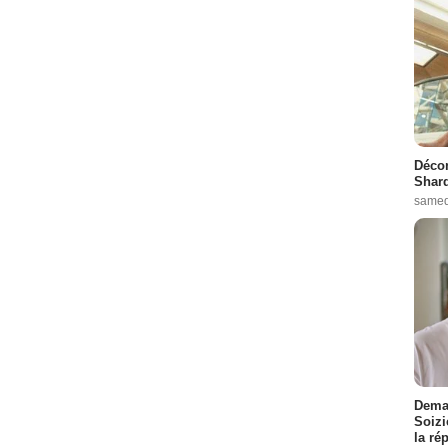
Décon
Shard
samed
Demai
Soizi
la ré