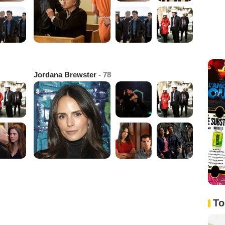
Jordana Brewster
- 78
To