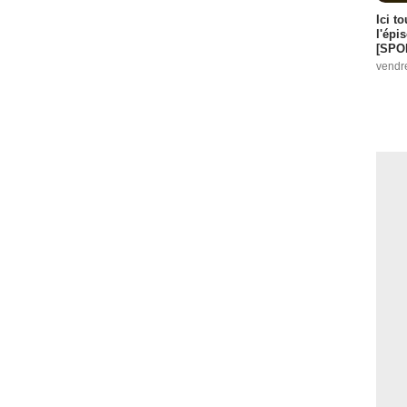
Ici t
l'épi
[SPO
vendr