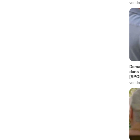
vendr
Demai
dans 
[SPO
vendr