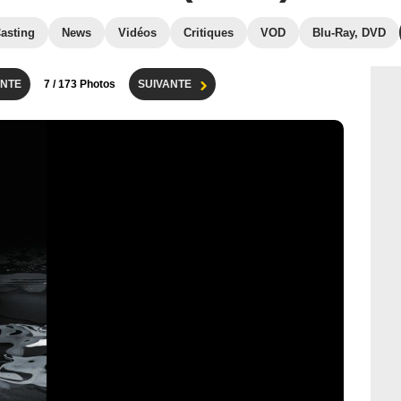
asting
News
Vidéos
Critiques
VOD
Blu-Ray, DVD
NTE
7
/ 173 Photos
SUIVANTE