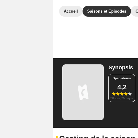
Accueil
Saisons et Episodes
C
Synopsis
Spectateurs
4,2
238 notes, 26 critiques