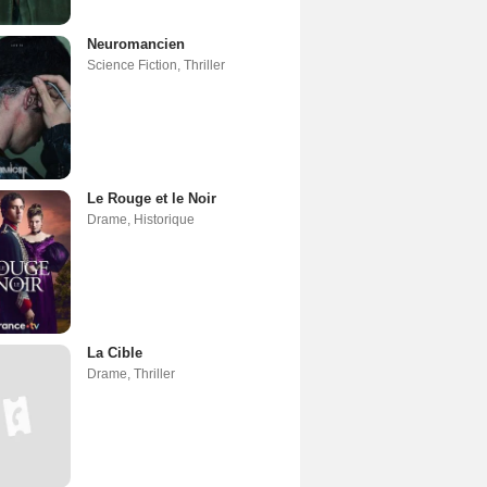
Neuromancien
Science Fiction
,
Thriller
Le Rouge et le Noir
Drame
,
Historique
La Cible
Drame
,
Thriller