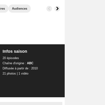
ires
Audiences
Infos saison
20 épisodes
Chaîne d'origine :
ABC
Diffusée à partir de : 2010
21 photos
|
1 vidéo