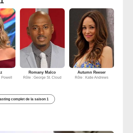
 1
nz
Romany Malco
Autumn Reeser
e Powell
Rôle : George St. Cloud
Rôle : Katie Andrews
casting complet de la saison 1