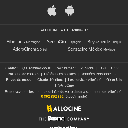
ALLOCINÉ À L'ÉTRANGER
Filmstarts
SensaCine
Beyazperde
Allemagne
Espagne
Turquie
AdoroCinema
Sensacine México
Brésil
Mexique
Contact
|
Qui sommes-nous
|
Recrutement
|
Publicité
|
CGU
|
CGV
|
Politique de cookies
|
Préférences cookies
|
Données Personnelles
|
Revue de presse
|
Charte d'écriture
|
Les services AlloCiné
|
Gérer Utiq
|
©AlloCiné
Retrouvez tous les horaires et infos de votre cinéma sur le numéro AlloCiné :
0 892 892 892
(0,90€/minute)