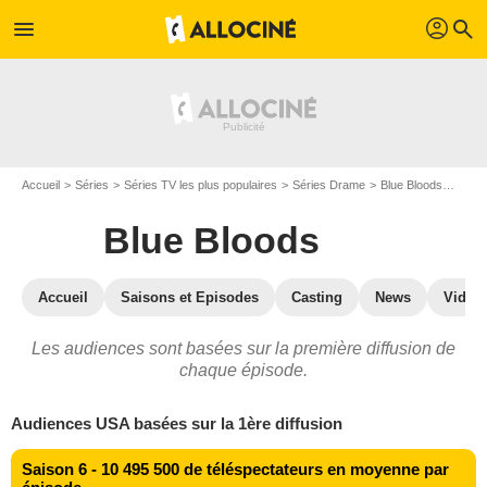
profil
menu
search
Accueil
Séries
Séries TV les plus populaires
Séries Drame
Blue Bloods
Blue 
Blue Bloods
Accueil
Saisons et Episodes
Casting
News
Vidéo
Les audiences sont basées sur la première diffusion de
chaque épisode.
Audiences USA basées sur la 1ère diffusion
Saison 6 - 10 495 500 de téléspectateurs en moyenne par