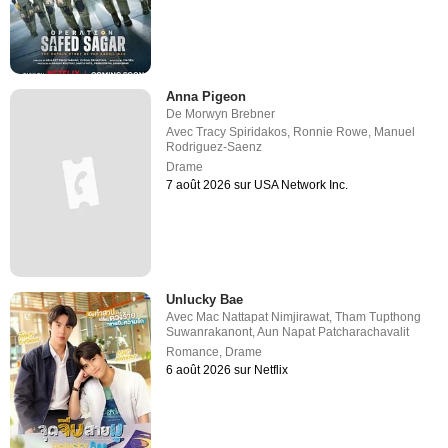
Anna Pigeon
De
Morwyn Brebner
Avec
Tracy Spiridakos
,
Ronnie Rowe
,
Manuel
Rodriguez-Saenz
Drame
7 août 2026 sur USA Network Inc.
Unlucky Bae
Avec
Mac Nattapat Nimjirawat
,
Tham Tupthong
Suwanrakanont
,
Aun Napat Patcharachavalit
Romance
,
Drame
6 août 2026 sur Netflix