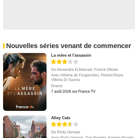
Nouvelles séries venant de commencer
La mère et l'assassin
De
Alexandra Echkenazi
,
Franck Ollivier
Avec
Hélène de Fougerolles
,
Florent Peyre
,
Vittoria Di Savoia
Drame
7 août 2026 sur France.TV
Alley Cats
De
Ricky Gervais
Avec
Ricky Gervais
,
Tom Basden
,
Andrew Brooke