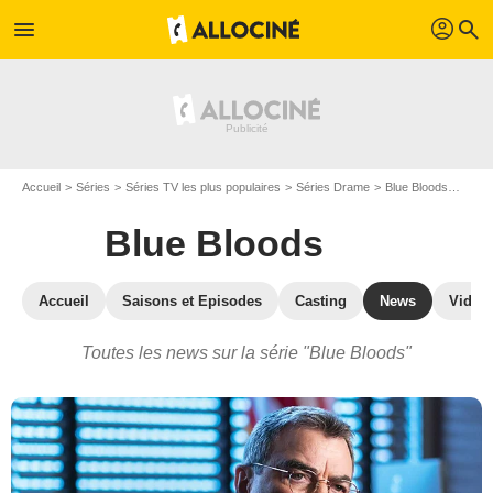
profil
menu
search
Accueil
Séries
Séries TV les plus populaires
Séries Drame
Blue Bloods
Actua
Blue Bloods
Accueil
Saisons et Episodes
Casting
News
Vidéo
Toutes les news sur la série "Blue Bloods"