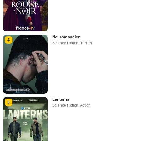
Neuromancien
4
Science Fiction
,
Thriller
Lanterns
5
Science Fiction
,
Action