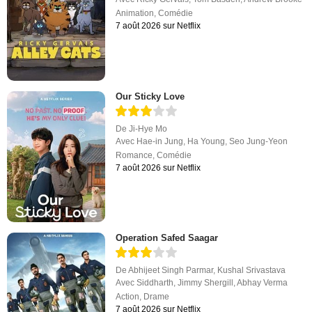
Animation
,
Comédie
7 août 2026 sur Netflix
Our Sticky Love
De
Ji-Hye Mo
Avec
Hae-in Jung
,
Ha Young
,
Seo Jung-Yeon
Romance
,
Comédie
7 août 2026 sur Netflix
Operation Safed Saagar
De
Abhijeet Singh Parmar
,
Kushal Srivastava
Avec
Siddharth
,
Jimmy Shergill
,
Abhay Verma
Action
,
Drame
7 août 2026 sur Netflix