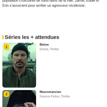
population croissante de sans-abris de la ville. Jamie, Eddie et
Erin s'associent pour arrêter un agresseur récidiviste.
Séries les + attendues
Below
1
Drame
,
Thriller
Neuromancien
2
Science Fiction
,
Thriller