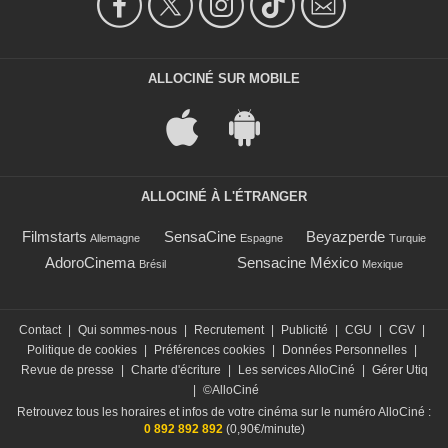
ALLOCINÉ SUR MOBILE
ALLOCINÉ À L'ÉTRANGER
Filmstarts
SensaCine
Beyazperde
Allemagne
Espagne
Turquie
AdoroCinema
Sensacine México
Brésil
Mexique
Contact
|
Qui sommes-nous
|
Recrutement
|
Publicité
|
CGU
|
CGV
|
Politique de cookies
|
Préférences cookies
|
Données Personnelles
|
Revue de presse
|
Charte d'écriture
|
Les services AlloCiné
|
Gérer Utiq
|
©AlloCiné
Retrouvez tous les horaires et infos de votre cinéma sur le numéro AlloCiné :
0 892 892 892
(0,90€/minute)