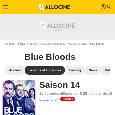
profil
menu
search
Accueil
Séries
Séries TV les plus populaires
Séries Drame
Blue Bloods
Les s
Blue Bloods
Accueil
Saisons et Episodes
Casting
News
Vidéo
Saison 14
18 épisodes
diffusés sur
CBS
,
à partir du
16
TERMINÉE
février 2024