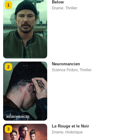
Below
1
Drame
,
Thriller
Neuromancien
2
Science Fiction
,
Thriller
Le Rouge et le Noir
3
Drame
,
Historique