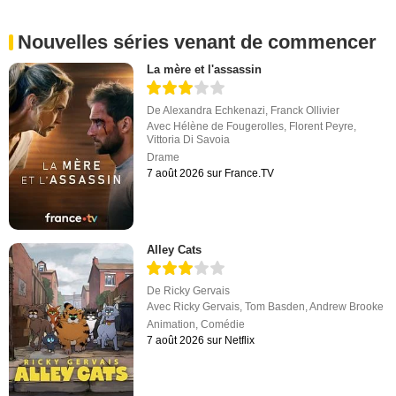
Nouvelles séries venant de commencer
La mère et l'assassin
De
Alexandra Echkenazi
,
Franck Ollivier
Avec
Hélène de Fougerolles
,
Florent Peyre
,
Vittoria Di Savoia
Drame
7 août 2026 sur France.TV
Alley Cats
De
Ricky Gervais
Avec
Ricky Gervais
,
Tom Basden
,
Andrew Brooke
Animation
,
Comédie
7 août 2026 sur Netflix