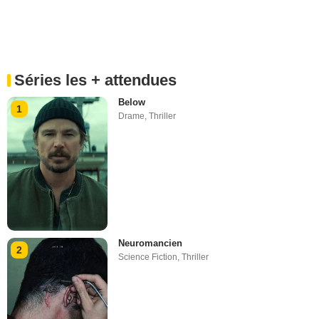
Séries les + attendues
Below
1
Drame
,
Thriller
Neuromancien
2
Science Fiction
,
Thriller