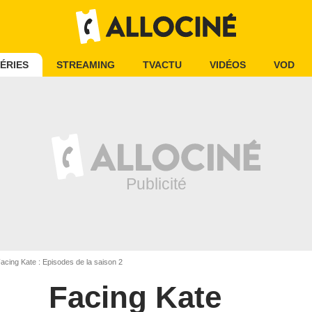
ÉRIES
STREAMING
TVACTU
VIDÉOS
VOD
acing Kate : Episodes de la saison 2
Facing Kate