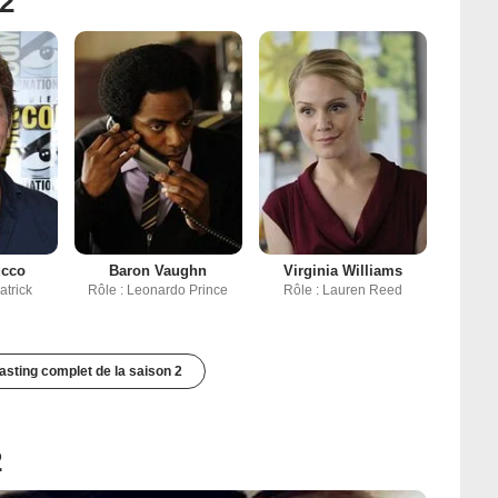
 2
ucco
Baron Vaughn
Virginia Williams
atrick
Rôle : Leonardo Prince
Rôle : Lauren Reed
casting complet de la saison 2
2