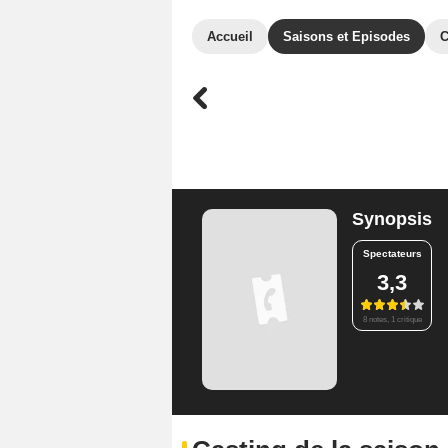
Accueil
Saisons et Episodes
C
Synopsis
Spectateurs
3,3
8 notes, 1 critique