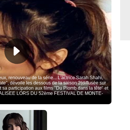
x, renouveau de la série... L'actrice Sarah Shahi,
ate", dévoile les dessous de la saison 2(diffusée sur
a participation aux films "Du Plomb dans la tête" et
EALISEE LORS DU 52ème FESTIVAL DE MONTE-