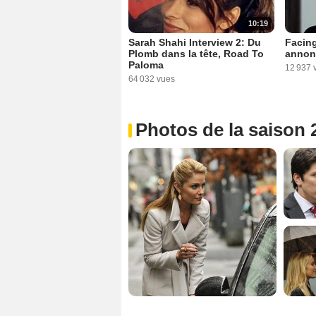
10:19
Sarah Shahi Interview 2: Du
Facing
Plomb dans la tête, Road To
annon
Paloma
12 937 
64 032 vues
Photos de la saison 