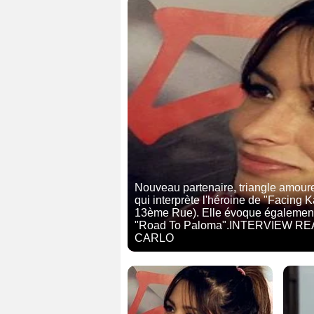
Nouveau partenaire, triangle amoureu
qui interprète l'héroine de "Facing K
13ème Rue). Elle évoque également s
"Road To Paloma".INTERVIEW R
CARLO