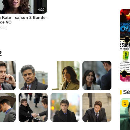
4:20
 Kate - saison 2 Bande-
ce VO
vues
2
Sé
1