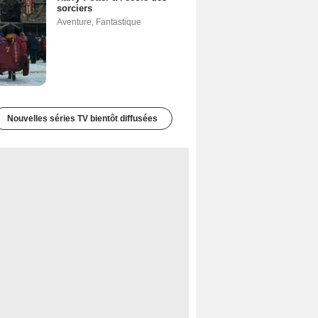
sorciers
Aventure
,
Fantastique
Nouvelles séries TV bientôt diffusées