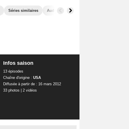
Séries similaires
Audiences
Infos saison
13 épisodes
Chaîne d'origine :
USA
Diffusée à partir de : 16 mars 2012
33 photos
|
2 vidéos