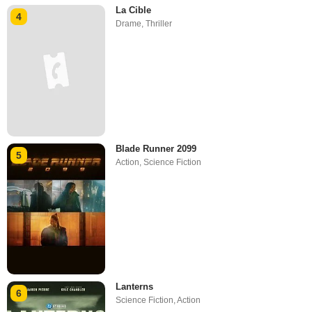
La Cible
4
Drame
,
Thriller
Blade Runner 2099
5
Action
,
Science Fiction
Lanterns
6
Science Fiction
,
Action