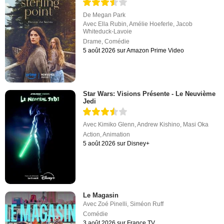
De
Megan Park
Avec
Ella Rubin
,
Amélie Hoeferle
,
Jacob
Whiteduck-Lavoie
Drame
,
Comédie
5 août 2026 sur Amazon Prime Video
Star Wars: Visions Présente - Le Neuvième
Jedi
Avec
Kimiko Glenn
,
Andrew Kishino
,
Masi Oka
Action
,
Animation
5 août 2026 sur Disney+
Le Magasin
Avec
Zoé Pinelli
,
Siméon Ruff
Comédie
3 août 2026 sur France.TV