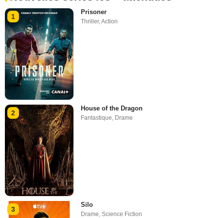
Prisoner
1
Thriller
,
Action
House of the Dragon
2
Fantastique
,
Drame
Silo
3
Drame
,
Science Fiction