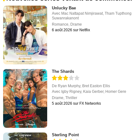
Unlucky Bae
Avec
Mac Nattapat Nimjirawat
,
Tham Tupthong
Suwanrakanont
Romance
,
Drame
6 août 2026 sur Netflix
The Shards
De
Ryan Murphy
,
Bret Easton Ellis
Avec
Igby Rigney
,
Kaia Gerber
,
Homer Gere
Drame
,
Thriller
5 août 2026 sur FX Networks
Sterling Point