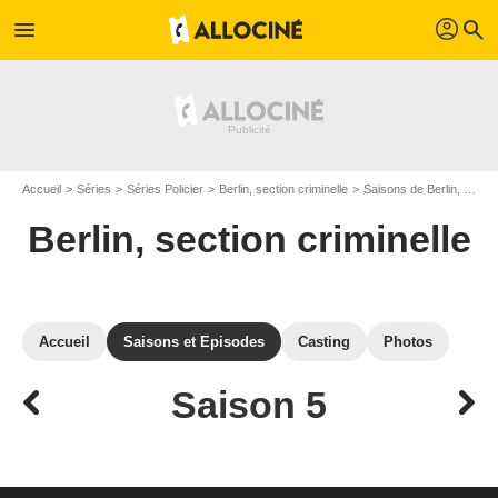
profil
menu
search
Accueil
Séries
Séries Policier
Berlin, section criminelle
Saisons de Berlin, section criminelle
Berlin, section criminelle
Accueil
Saisons et Episodes
Casting
Photos
Saison 5