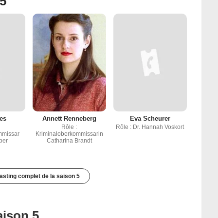
 5
es
Annett Renneberg
Eva Scheurer
Rôle :
Rôle : Dr. Hannah Voskort
mmissar
Kriminaloberkommissarin
ber
Catharina Brandt
casting complet de la saison 5
aison 5