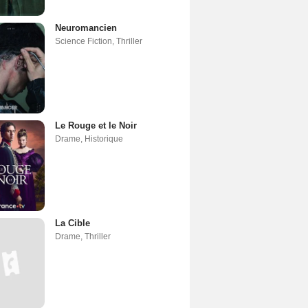
Neuromancien
Science Fiction
,
Thriller
Le Rouge et le Noir
Drame
,
Historique
La Cible
Drame
,
Thriller