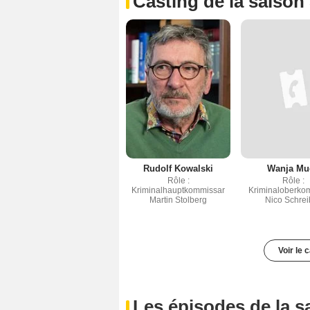
Casting de la saison
Rudolf Kowalski
Wanja Mu
Rôle :
Rôle :
Kriminalhauptkommissar
Kriminaloberko
Martin Stolberg
Nico Schrei
Voir le 
Les épisodes de la s