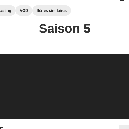
asting
VOD
Séries similaires
Saison 5