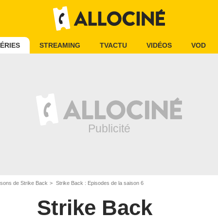
ÉRIES
STREAMING
TVACTU
VIDÉOS
VOD
isons de Strike Back
Strike Back : Episodes de la saison 6
Strike Back