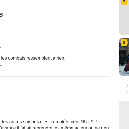
7
s
8
7
 les combats ressemblent a rien.
..
é
 des autres saisons c’est complétement NUL !!!!!
d'avance il fallait reprendre les même acteur ou ne rien