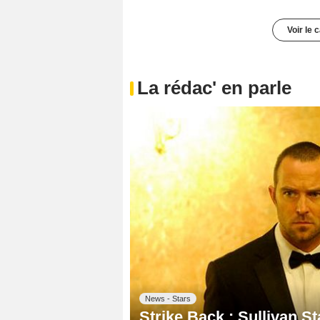
Voir le 
La rédac' en parle
News - Stars
Strike Back : Sullivan S