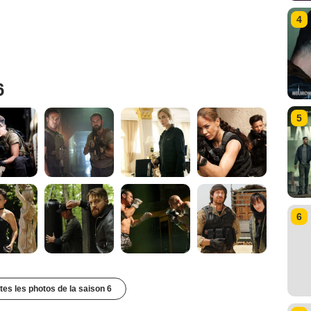
4
6
5
6
utes les photos de la saison 6