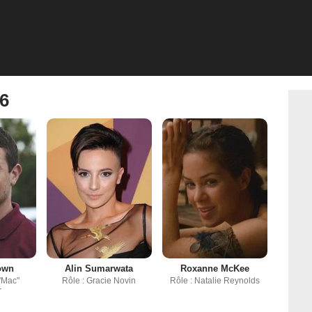
 6
own
Alin Sumarwata
Roxanne McKee
 "Mac"
Rôle : Gracie Novin
Rôle : Natalie Reynolds
r