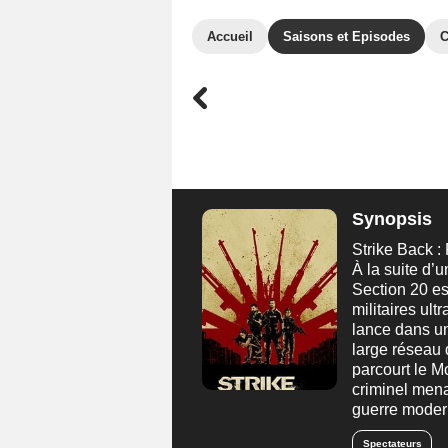
Accueil
Saisons et Episodes
C
Synopsis
Strike Back :
À la suite d’u
Section 20 es
militaires ul
lance dans un
large réseau 
parcourt le M
criminel mena
guerre moder
Spectateurs