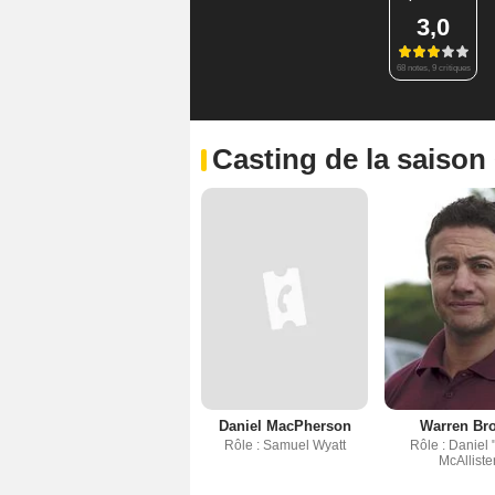
3,0
68 notes, 9 critiques
Casting de la saison
Daniel MacPherson
Warren Br
Rôle : Samuel Wyatt
Rôle : Daniel
McAlliste