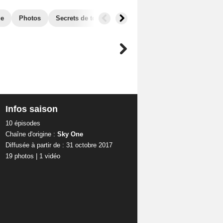
ue
Photos
Secrets de tournage
Séries similaires
Infos saison
10 épisodes
Chaîne d'origine :
Sky One
Diffusée à partir de : 31 octobre 2017
19 photos
|
1 vidéo