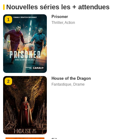
Nouvelles séries les + attendues
Prisoner
1
Thriller
,
Action
House of the Dragon
2
Fantastique
,
Drame