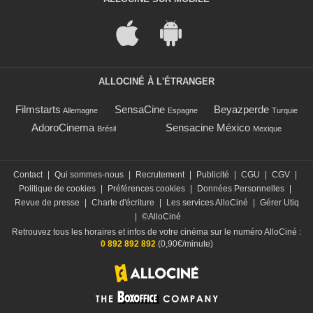
ALLOCINÉ À L'ÉTRANGER
Filmstarts
SensaCine
Beyazperde
Allemagne
Espagne
Turquie
AdoroCinema
Sensacine México
Brésil
Mexique
Contact
|
Qui sommes-nous
|
Recrutement
|
Publicité
|
CGU
|
CGV
|
Politique de cookies
|
Préférences cookies
|
Données Personnelles
|
Revue de presse
|
Charte d'écriture
|
Les services AlloCiné
|
Gérer Utiq
|
©AlloCiné
Retrouvez tous les horaires et infos de votre cinéma sur le numéro AlloCiné :
0 892 892 892
(0,90€/minute)