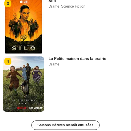
Silo
3
Drame
,
Science Fiction
La Petite maison dans la prairie
4
Drame
Saisons inédites bientôt diffusées