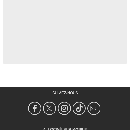
SUIVEZ-NOUS
ALLOCINÉ SUR MOBILE