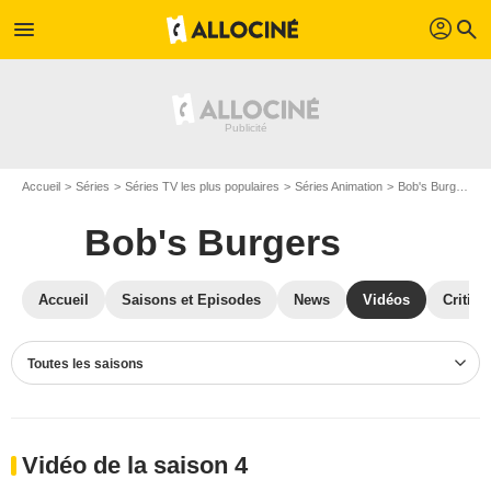
profil
menu
search
Accueil
Séries
Séries TV les plus populaires
Séries Animation
Bob's Burgers
Bob's Burgers
Accueil
Saisons et Episodes
News
Vidéos
Critiqu
Toutes les saisons
Vidéo de la saison 4