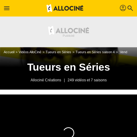
profil
menu
search
Accueil
Vidéos AlloCiné
Tueurs en Séries
Tueurs en Séries saison 4
Vendredi 7 janvier 2011
Tueurs en Séries
Allociné Créations
|
249 vidéos et 7 saisons