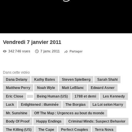
Vendredi 7 janvier 2011
342 746 vues
7 janv. 2011
Partager
Dans cette vidéo
Dana Delany
Kathy Bates
Steven Spielberg
Sarah Shahi
Matthew Perry
Noah Wyle
Matt LeBlanc
Edward Asner
Eric Close
Being Human (US)
1788 et demi
Les Kennedy
Luck
Enlightened : illuminée
The Borgias
La Loi selon Harry
Mr. Sunshine
Off The Map : Urgences au bout du monde
Body Of Proof
Happy Endings
Criminal Minds: Suspect Behavior
The Killing (US)
The Cape
Perfect Couples
Terra Nova