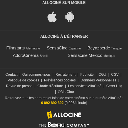
ALLOCINÉ SUR MOBILE
ALLOCINÉ À L'ÉTRANGER
Filmstarts
SensaCine
Beyazperde
Allemagne
Espagne
Turquie
AdoroCinema
Sensacine México
Brésil
Mexique
Contact
|
Qui sommes-nous
|
Recrutement
|
Publicité
|
CGU
|
CGV
|
Politique de cookies
|
Préférences cookies
|
Données Personnelles
|
Revue de presse
|
Charte d'écriture
|
Les services AlloCiné
|
Gérer Utiq
|
©AlloCiné
Retrouvez tous les horaires et infos de votre cinéma sur le numéro AlloCiné :
0 892 892 892
(0,90€/minute)