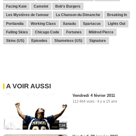
Facing Kate
Camelot
Bob's Burgers
Les Mystères de l'amour
La Chanson du Dimanche
Breaking In
Portlandia
Working Class
Xanadu
Spartacus
Lights Out
Falling Skies
Chicago Code
Fortunes
Mildred Pierce
Skins (US)
Episodes
Shameless (US)
Signature
A VOIR AUSSI
Vendredi 4 février 2011
112 464 vues
-
Il y a 15 ans
7:34