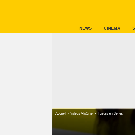
NEWS
CINÉMA
S
Accueil
Vidéos AlloCiné
Tueurs en Séries