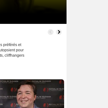
ws préférés et
utopsient pour
s, cliffhangers