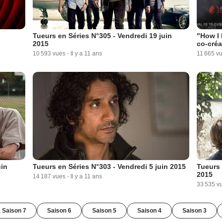
Tueurs en Séries N°305 - Vendredi 19 juin
"How I 
2015
co-créa
10 593 vues
-
Il y a 11 ans
11 665 v
uin
Tueurs en Séries N°303 - Vendredi 5 juin 2015
Tueurs 
2015
14 187 vues
-
Il y a 11 ans
33 535 v
a Saison 7
Saison 6
Saison 5
Saison 4
Saison 3