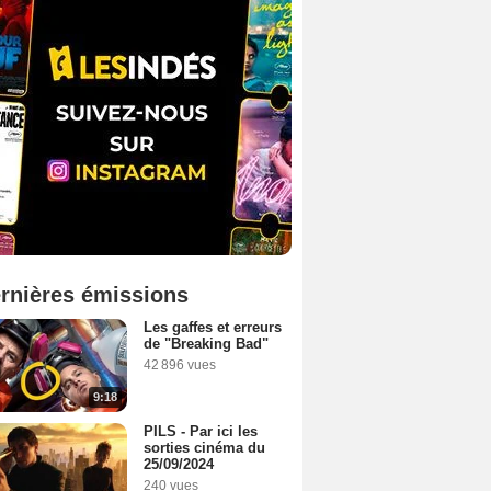
rnières émissions
Les gaffes et erreurs
de "Breaking Bad"
42 896 vues
9:18
PILS - Par ici les
sorties cinéma du
25/09/2024
240 vues