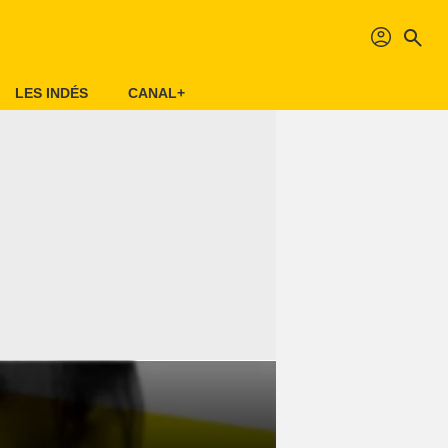
profil
search
LES INDÉS
CANAL+