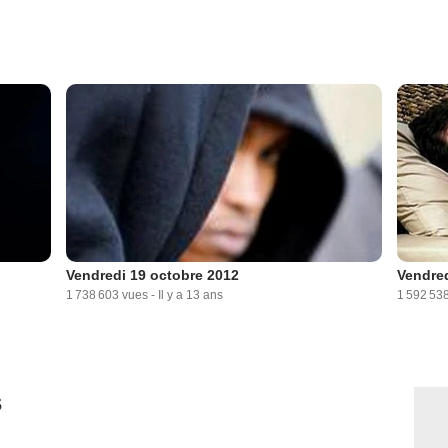
Vendredi 19 octobre 2012
Vendred
1 738 603 vues
-
Il y a 13 ans
1 592 53
s