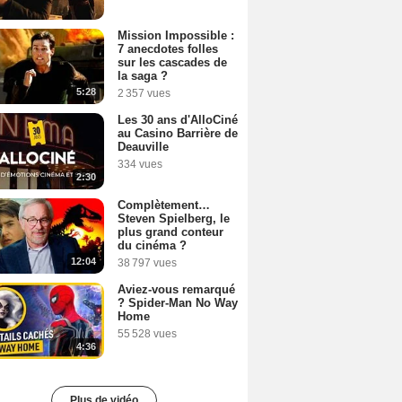
Mission Impossible :
7 anecdotes folles
sur les cascades de
la saga ?
5:28
2 357 vues
Les 30 ans d'AlloCiné
au Casino Barrière de
Deauville
334 vues
2:30
Complètement…
Steven Spielberg, le
plus grand conteur
du cinéma ?
12:04
38 797 vues
Aviez-vous remarqué
? Spider-Man No Way
Home
55 528 vues
4:36
Plus de vidéo