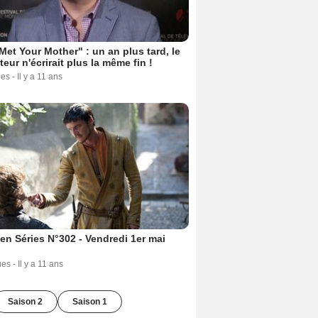
Met Your Mother" : un an plus tard, le
teur n'écrirait plus la même fin !
ues
-
Il y a 11 ans
en Séries N°302 - Vendredi 1er mai
ues
-
Il y a 11 ans
Saison 2
Saison 1