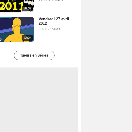
1 077 913 vues
16:32
Vendredi 27 avril
2012
801 825 vues
12:24
Tueurs en Séries