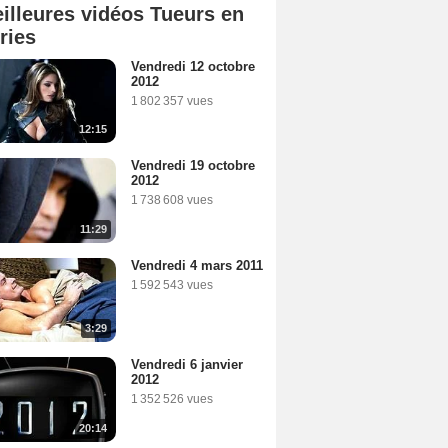
illeures vidéos Tueurs en
ries
Vendredi 12 octobre
2012
1 802 357 vues
12:15
Vendredi 19 octobre
2012
1 738 608 vues
11:29
Vendredi 4 mars 2011
1 592 543 vues
3:29
Vendredi 6 janvier
2012
1 352 526 vues
20:14