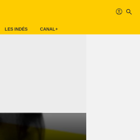
profil
search
LES INDÉS
CANAL+