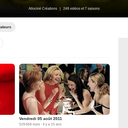
Allociné Créations
|
249 vidéos et 7 saisons
tateurs
Vendredi 05 août 2011
529 668 vues
-
Il y a 15 ans