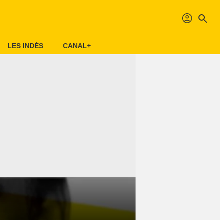
profil
search
LES INDÉS
CANAL+