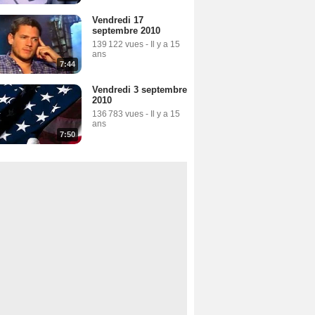
Vendredi 17
septembre 2010
139 122 vues
-
Il y a 15
ans
7:44
Vendredi 3 septembre
2010
136 783 vues
-
Il y a 15
ans
7:50