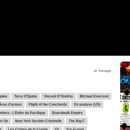
Partager
plee
Terry O'Quinn
Vincent D'Onofrio
Michael Emerson
ères d'armes
Flight of the Conchords
En analyse (US)
thers : L’Enfer du Pacifique
Boardwalk Empire
m On
New York Section Criminelle
The Big C
i
Les Contes de la Crypte
Oz
Sur écoute