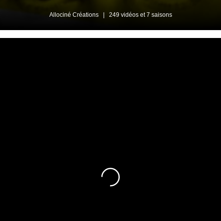
Allociné Créations
|
249 vidéos et 7 saisons