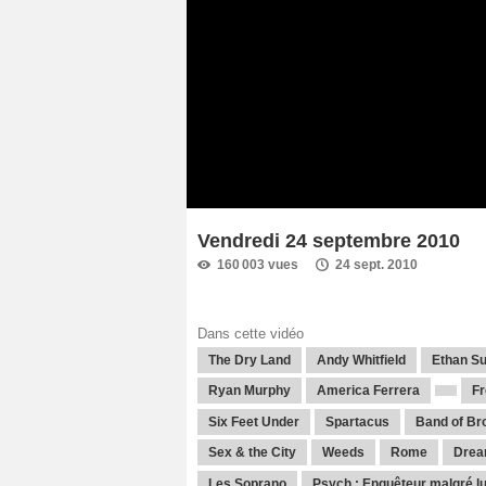
Vendredi 24 septembre 2010
160 003 vues
24 sept. 2010
Dans cette vidéo
The Dry Land
Andy Whitfield
Ethan Su
Ryan Murphy
America Ferrera
Fr
Six Feet Under
Spartacus
Band of Bro
Sex & the City
Weeds
Rome
Drea
Les Soprano
Psych : Enquêteur malgré lu