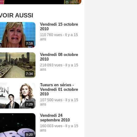
VOIR AUSSI
Vendredi 15 octobre
2010
110 760 vues
-
Il y a 15
ans
7:18
Vendredi 08 octobre
2010
218 093 vues
-
Il y a 15
ans
7:34
Tueurs en séries -
Vendredi 01 octobre
2010
107 500 vues
-
Il y a 15
ans
7:29
Vendredi 24
septembre 2010
160 003 vues
-
Il y a 15
ans
9:20