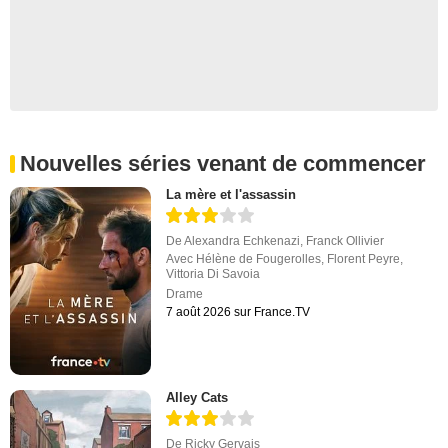
Nouvelles séries venant de commencer
La mère et l'assassin
De
Alexandra Echkenazi
,
Franck Ollivier
Avec
Hélène de Fougerolles
,
Florent Peyre
,
Vittoria Di Savoia
Drame
7 août 2026 sur France.TV
Alley Cats
De
Ricky Gervais