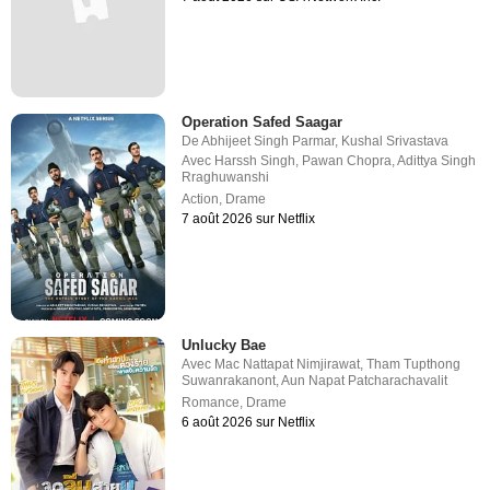
Operation Safed Saagar
De
Abhijeet Singh Parmar
,
Kushal Srivastava
Avec
Harssh Singh
,
Pawan Chopra
,
Adittya Singh
Rraghuwanshi
Action
,
Drame
7 août 2026 sur Netflix
Unlucky Bae
Avec
Mac Nattapat Nimjirawat
,
Tham Tupthong
Suwanrakanont
,
Aun Napat Patcharachavalit
Romance
,
Drame
6 août 2026 sur Netflix