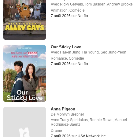
Avec
Ricky Gervais
,
Tom Basden
,
Andrew Brooke
Animation
,
Comédie
7 août 2026 sur Netflix
Our Sticky Love
Avec
Hae-in Jung
,
Ha Young
,
Seo Jung-Yeon
Romance
,
Comédie
7 août 2026 sur Netflix
Anna Pigeon
De
Morwyn Brebner
Avec
Tracy Spiridakos
,
Ronnie Rowe
,
Manuel
Rodriguez-Saenz
Drame
7 août 2026 sur USA Network Inc.