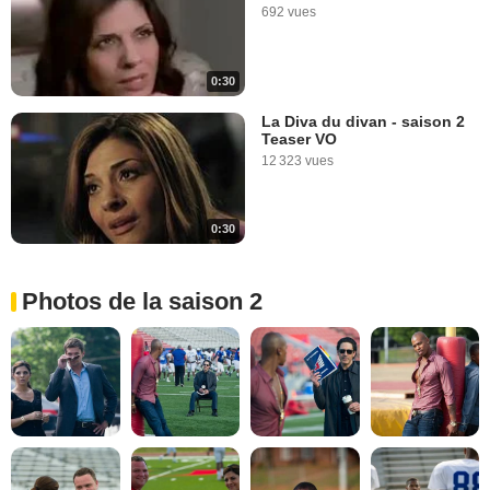
692 vues
0:30
La Diva du divan - saison 2
Teaser VO
12 323 vues
0:30
Photos de la saison 2