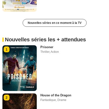
Nouvelles séries en ce moment à la TV
Nouvelles séries les + attendues
Prisoner
1
Thriller
,
Action
House of the Dragon
2
Fantastique
,
Drame