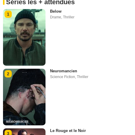
Séries les + attendues
Below
1
Drame
,
Thriller
Neuromancien
2
Science Fiction
,
Thriller
Le Rouge et le Noir
3