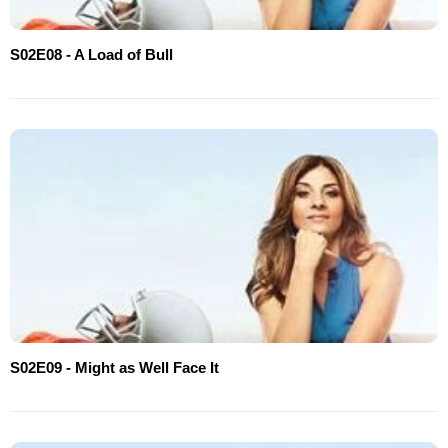
S02E08 - A Load of Bull
S02E09 - Might as Well Face It