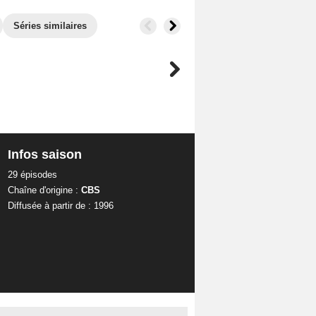
Séries similaires
Infos saison
29 épisodes
Chaîne d'origine :
CBS
Diffusée à partir de : 1996