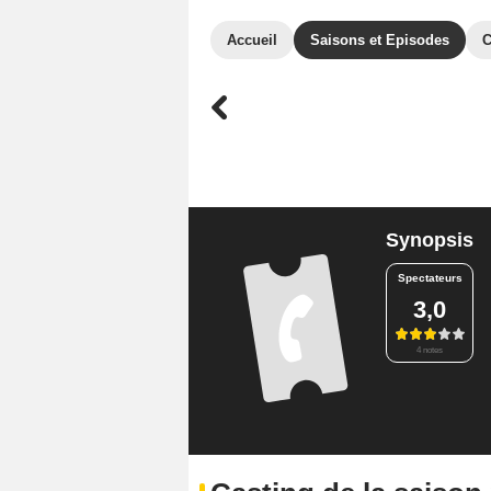
Accueil
Saisons et Episodes
C
Synopsis
Spectateurs
3,0
4 notes