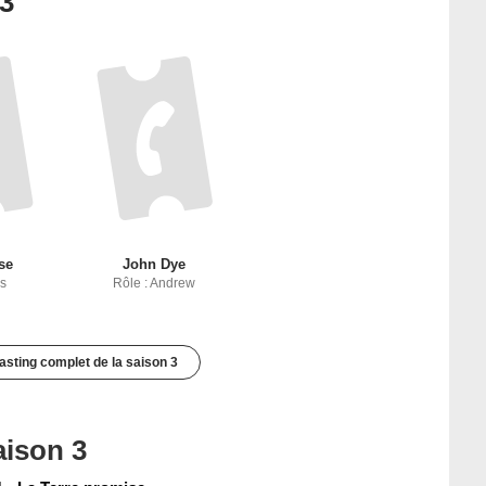
 3
se
John Dye
ss
Rôle : Andrew
casting complet de la saison 3
aison 3