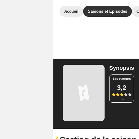
Accueil
Saisons et Episodes
C
Synopsis
Spectateurs
3,2
3 notes