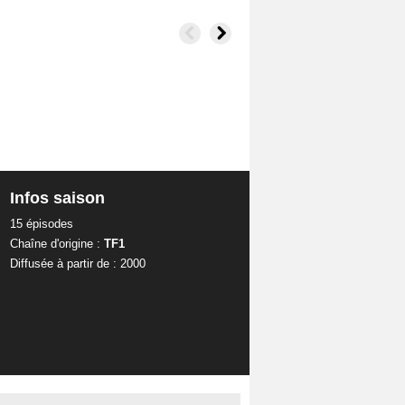
Infos saison
15 épisodes
Chaîne d'origine :
TF1
Diffusée à partir de : 2000