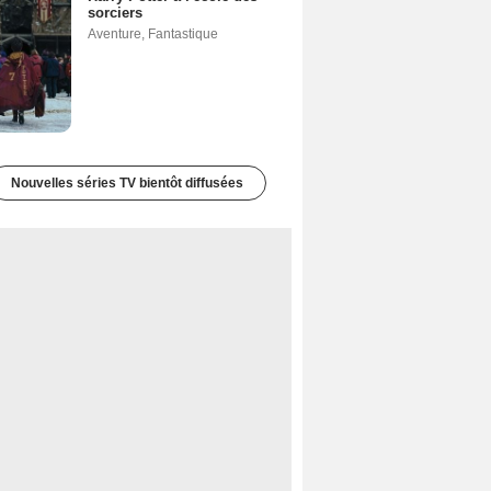
sorciers
Aventure
,
Fantastique
Nouvelles séries TV bientôt diffusées