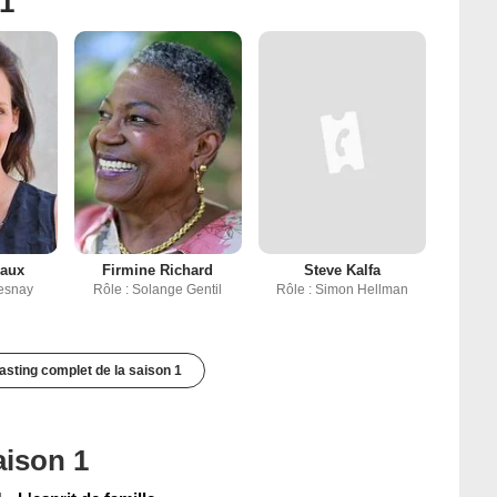
 1
naux
Firmine Richard
Steve Kalfa
resnay
Rôle : Solange Gentil
Rôle : Simon Hellman
casting complet de la saison 1
aison 1