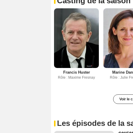
Casting de la saison
Francis Huster
Marine Da
Rôle : Maxime Fresnay
Rôle : Julie F
Voir le 
Les épisodes de la s